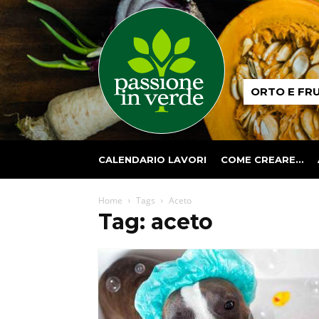
Passione
ORTO E FR
in
verde
CALENDARIO LAVORI
COME CREARE…
Home
Tags
Aceto
Tag: aceto