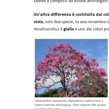
tannini e composti ad azione antifungina i
Un’altra differenza è costituita dal col
viola
, solo due specie, su una novantina 
Handroanthus
il
giallo
è uno dei colori pr
Handroanthus heptaphyllus, Bignoniacea sudamericana, è
l'albero nazionale del Paraguay. Viene chiamato Pink trumpet