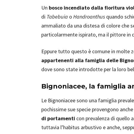
Un
bosco incendiato dalla fioritura viol
di
Tabebuia
o
Handroanthus
quando schiu
ammaliato da una distesa di colore che se
particolarmente ispirato, ma il pittore in
Eppure tutto questo è comune in molte zo
appartenenti alla famiglia delle Bign
dove sono state introdotte per la loro bell
Bignoniacee, la famiglia 
Le Bignoniacee sono una famiglia preval
pochissime sue specie provengono anche 
di portamenti
con prevalenza di quello 
tuttavia l’habitus arbustivo e anche, sepp