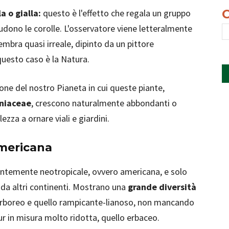
a o gialla:
questo è l'effetto che regala un gruppo
dono le corolle. L'osservatore viene letteralmente
mbra quasi irreale, dipinto da un pittore
 questo caso è la Natura.
ne del nostro Pianeta in cui queste piante,
oniaceae
, crescono naturalmente abbondanti o
ezza a ornare viali e giardini.
americana
entemente neotropicale, ovvero americana, e solo
da altri continenti. Mostrano una
grande diversità
arboreo e quello rampicante-lianoso, non mancando
ur in misura molto ridotta, quello erbaceo.