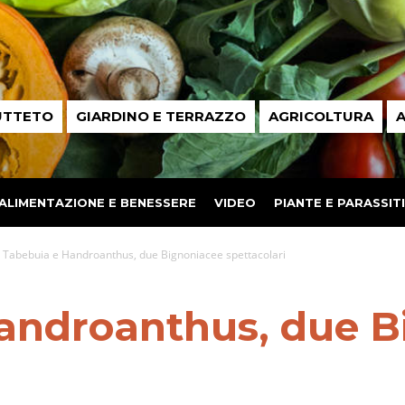
UTTETO
GIARDINO E TERRAZZO
AGRICOLTURA
A
ALIMENTAZIONE E BENESSERE
VIDEO
PIANTE E PARASSITI
Tabebuia e Handroanthus, due Bignoniacee spettacolari
androanthus, due B