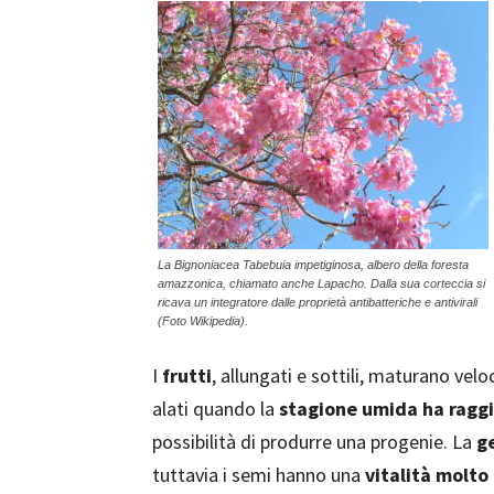
La Bignoniacea Tabebuia impetiginosa, albero della foresta
amazzonica, chiamato anche Lapacho. Dalla sua corteccia si
ricava un integratore dalle proprietà antibatteriche e antivirali
(Foto Wikipedia).
I
frutti
, allungati e sottili, maturano ve
alati quando la
stagione umida ha raggi
possibilità di produrre una progenie. La
g
tuttavia i semi hanno una
vitalità molto