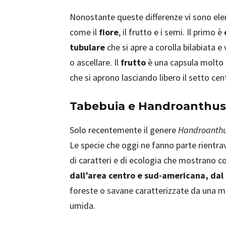
Nonostante queste differenze vi sono el
come il
fiore
, il frutto e i semi. Il primo è
tubulare
che si apre a corolla bilabiata e
o ascellare. Il
frutto
è una capsula molto 
che si aprono lasciando libero il setto cen
Tabebuia e Handroanthus
Solo recentemente il genere
Handroanth
Le specie che oggi ne fanno parte rientr
di caratteri e di ecologia che mostrano c
dall’area centro e sud-americana, dal 
foreste o savane caratterizzate da una m
umida.