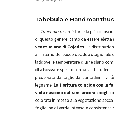
tree (Foto Wikipedia).
Tabebuia e Handroanthus: 
La
Tabebuia rosea
è forse la più conosciu
di questo genere, tanto da essere eletta
venezuelano di Cojedes
. La distribuzio
all’interno del bosco deciduo stagionale da
laddove le temperature diurne siano compr
di altezza
e spesso forma vasti addensam
preservata dal taglio dai contadini in virtù 
legname.
La fioritura coincide con la f
viola nascono dai rami ancora spogli
co
colorata in mezzo alla vegetazione secca
foglioline di verde intenso e consistenza 