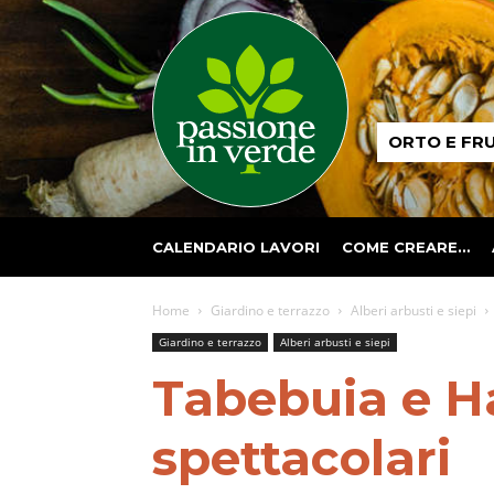
Passione
ORTO E FR
in
verde
CALENDARIO LAVORI
COME CREARE…
Home
Giardino e terrazzo
Alberi arbusti e siepi
Giardino e terrazzo
Alberi arbusti e siepi
Tabebuia e H
spettacolari