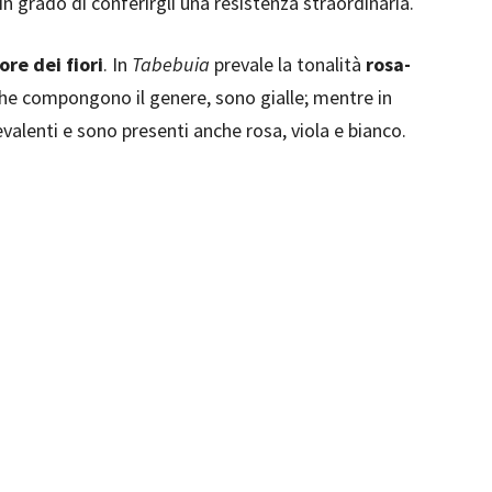
n grado di conferirgli una resistenza straordinaria.
ore dei fiori
. In
Tabebuia
prevale la tonalità
rosa-
che compongono il genere, sono gialle; mentre in
evalenti e sono presenti anche rosa, viola e bianco.