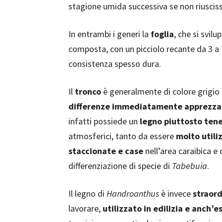
stagione umida successiva se non riuscisse
In entrambi i generi la
foglia
, che si svilu
composta, con un picciolo recante da 3 a 7 
consistenza spesso dura.
Il
tronco
è generalmente di colore grigio 
differenze immediatamente apprezzab
infatti possiede un
legno piuttosto ten
atmosferici, tanto da essere
molto utili
staccionate e case
nell’area caraibica 
differenziazione di specie di
Tabebuia
.
Il legno di
Handroanthus
è invece
straor
lavorare,
utilizzato in edilizia e anch’e