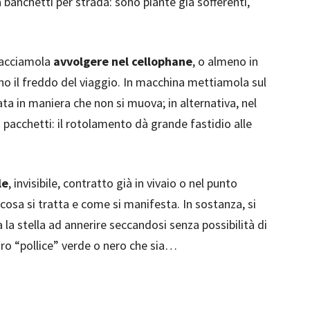
anchetti per strada: sono piante già sofferenti,
facciamola
avvolgere nel cellophane
, o almeno in
eno il freddo del viaggio. In macchina mettiamola sul
ata in maniera che non si muova; in alternativa, nel
 pacchetti: il rotolamento dà grande fastidio alle
le
, invisibile, contratto già in vivaio o nel punto
 cosa si tratta e come si manifesta. In sostanza, si
 la stella ad annerire seccandosi senza possibilità di
tro “pollice” verde o nero che sia…