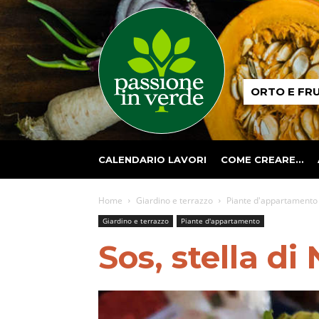
Passione
ORTO E FR
in
verde
CALENDARIO LAVORI
COME CREARE…
Home
Giardino e terrazzo
Piante d'appartamento
Giardino e terrazzo
Piante d'appartamento
Sos, stella di