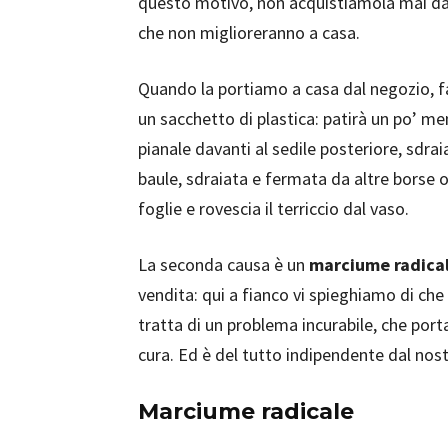
questo motivo, non acquistiamola mai da b
che non miglioreranno a casa.
Quando la portiamo a casa dal negozio, 
un sacchetto di plastica: patirà un po’ m
pianale davanti al sedile posteriore, sdrai
baule, sdraiata e fermata da altre borse o
foglie e rovescia il terriccio dal vaso.
La seconda causa è un
marciume radica
vendita: qui a fianco vi spieghiamo di che
tratta di un problema incurabile, che porta
cura. Ed è del tutto indipendente dal nos
Marciume radicale