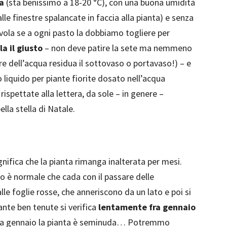
a
(sta benissimo a 18-20 °C), con una buona umidità
alle finestre spalancate in faccia alla pianta) e senza
vola se a ogni pasto la dobbiamo togliere per
a il giusto
– non deve patire la sete ma nemmeno
 dell’acqua residua il sottovaso o portavaso!) – e
 liquido per piante fiorite dosato nell’acqua
rispettate alla lettera, da sole – in genere –
lla stella di Natale.
ifica che la pianta rimanga inalterata per mesi.
so è normale che cada con il passare delle
lle foglie rosse, che anneriscono da un lato e poi si
ante ben tenute si verifica
lentamente fra gennaio
ià a gennaio la pianta è seminuda… Potremmo