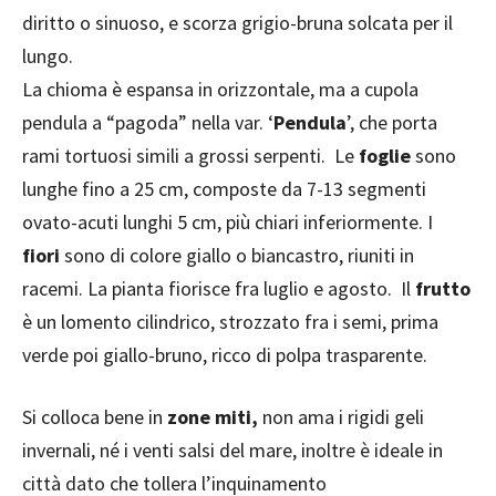
diritto o sinuoso, e scorza grigio-bruna solcata per il
lungo.
La chioma è espansa in orizzontale, ma a cupola
pendula a “pagoda” nella var. ‘
Pendula
’, che porta
rami tortuosi simili a grossi serpenti. Le
foglie
sono
lunghe fino a 25 cm, composte da 7-13 segmenti
ovato-acuti lunghi 5 cm, più chiari inferiormente. I
fiori
sono di colore giallo o biancastro, riuniti in
racemi. La pianta fiorisce fra luglio e agosto. Il
frutto
è un lomento cilindrico, strozzato fra i semi, prima
verde poi giallo-bruno, ricco di polpa trasparente.
Si colloca bene in
zone miti,
non ama i rigidi geli
invernali, né i venti salsi del mare, inoltre è ideale in
città dato che tollera l’inquinamento