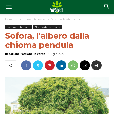
Home
Giardino e terrazzo
Alberi arbusti e siepi
Giardino e terrazzo
Alberi arbusti e siepi
Sofora, l’albero dalla
chioma pendula
Redazione Passione In Verde
7 Luglio 2020