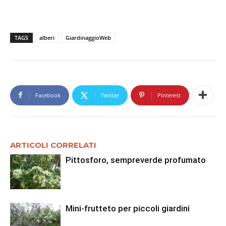
TAGS
alberi
GiardinaggioWeb
Facebook
Twitter
Pinterest
ARTICOLI CORRELATI
Pittosforo, sempreverde profumato
Mini-frutteto per piccoli giardini