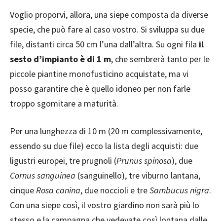
Voglio proporvi, allora, una siepe composta da diverse
specie, che può fare al caso vostro. Si sviluppa su due
file, distanti circa 50 cm l’una dall’altra. Su ogni fila
il
sesto d’impianto è di 1 m
, che sembrerà tanto per le
piccole piantine monofusticino acquistate, ma vi
posso garantire che è quello idoneo per non farle
troppo sgomitare a maturità.
Per una lunghezza di 10 m (20 m complessivamente,
essendo su due file) ecco la lista degli acquisti: due
ligustri europei, tre prugnoli (
Prunus spinosa
), due
Cornus sanguinea
(sanguinello), tre viburno lantana,
cinque
Rosa canina
, due noccioli e tre
Sambucus nigra
.
Con una siepe così, il vostro giardino non sarà più lo
stesso e la campagna che vedevate così lontana dalle