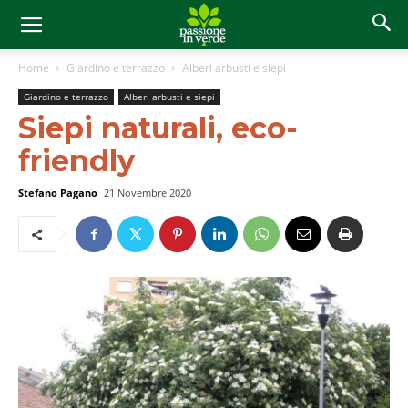
Home
Giardino e terrazzo
Alberi arbusti e siepi
Giardino e terrazzo
Alberi arbusti e siepi
Siepi naturali, eco-
friendly
Stefano Pagano
21 Novembre 2020