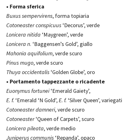
• Forma sferica
Buxus sempervirens
, forma topiaria
Cotoneaster conspicuus
‘Decorus’, verde
Lonicera nitida
‘Maygreen’, verde
Lonicera n
. ‘Baggensen’s Gold’, giallo
Mahonia aquifolium
, verde scuro
Pinus mugo
, verde scuro
Thuya occidentalis
‘Golden Globe’, oro
• Portamento tappezzante o ricadente
Euonymus fortunei
‘Emerald Gaiety’,
E. f.
‘Emerald ‘N Gold’,
E. f.
‘Silver Queen’, variegati
Cotoneaster damneri
, verde scuro
Cotoneaster
‘Queen of Carpets’, scuro
Lonicera pileata
, verde medio
Juniperus communis
‘Repanda’, opaco