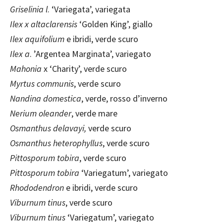
Griselinia l
. ‘Variegata’, variegata
Ilex x altaclarensis
‘Golden King’, giallo
Ilex aquifolium
e ibridi, verde scuro
Ilex a
. ’Argentea Marginata’, variegato
Mahonia
x ‘Charity’, verde scuro
Myrtus communis
, verde scuro
Nandina domestica
, verde, rosso d’inverno
Nerium oleander
, verde mare
Osmanthus delavayi,
verde scuro
Osmanthus heterophyllus
, verde scuro
Pittosporum tobira
, verde scuro
Pittosporum tobira
‘Variegatum’, variegato
Rhododendron
e ibridi, verde scuro
Viburnum tinus
, verde scuro
Viburnum tinus
‘Variegatum’, variegato