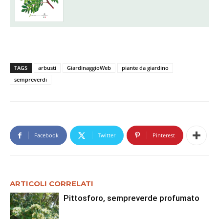
TAGS
arbusti
GiardinaggioWeb
piante da giardino
sempreverdi
Facebook
Twitter
Pinterest
ARTICOLI CORRELATI
Pittosforo, sempreverde profumato