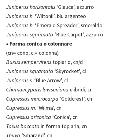
Juniperus horizontalis
‘Glauca’, azzurro
Juniperus h
. ‘Wiltonii’, blu argenteo
Juniperus h
. ‘Emerald Spreader’, smeraldo
Juniperus squamata
‘Blue Carpet’, azzurro
• Forma conica o colonnare
(cn= cono; cl= colonna)
Buxus sempervirens
topiario, cn/cl
Juniperus squamata
‘Skyrocket’, cl
Juniperus s.
‘Blue Arrow’, cl
Chamaecyparis lawsoniana
e ibridi, cn
Cupressus macrocarpa
‘Goldcrest’, cn
Cupressus m
. ‘Wilma’, cn
Cupressus arizonica
‘Conica’, cn
Taxus baccata
in forma topiaria, cn
Thuya
‘Smaragd’, cn