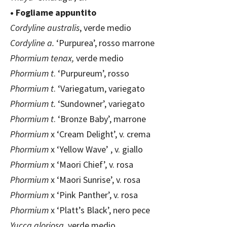
• Fogliame appuntito
Cordyline australis
, verde medio
Cordyline a.
‘Purpurea’, rosso marrone
Phormium tenax,
verde medio
Phormium t
. ‘Purpureum’, rosso
Phormium t
. ‘Variegatum, variegato
Phormium t.
‘Sundowner’, variegato
Phormium t
. ‘Bronze Baby’, marrone
Phormium
x ‘Cream Delight’, v. crema
Phormium
x ‘Yellow Wave’ , v. giallo
Phormium
x ‘Maori Chief’, v. rosa
Phormium
x ‘Maori Sunrise’, v. rosa
Phormium
x ‘Pink Panther’, v. rosa
Phormium
x ‘Platt’s Black’, nero pece
Yucca gloriosa
, verde medio