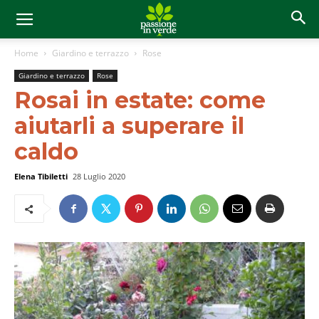
Home
Giardino e terrazzo
Rose
Giardino e terrazzo
Rose
Rosai in estate: come
aiutarli a superare il
caldo
Elena Tibiletti
28 Luglio 2020