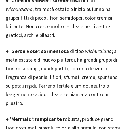
● '
Crimson Shower
'
:
sarmentosa
di tipo
wichuraiana
; tra metà estate e inizio autunno ha
gruppi fitti di piccoli fiori semidoppi, color cremisi
brillante. Non cresce molto. È ideale per rivestire
graticci, archi e pilastri.
●
'
Gerbe Rose
'
:
sarmentosa
di tipo
wichuraiana
; a
metà estate e di nuovo più tardi, ha grandi gruppi di
fiori rosa doppi, quadripartiti, con una deliziosa
fragranza di peonia. I fiori, sfumati crema, spuntano
su petali rigidi. Terreno fertile e umido, neutro o
leggermente acido. Ideale se piantata contro un
pilastro.
● '
Mermaid
'
:
rampicante
robusta, produce grandi
fiori profumati singoli, color giallo primula, con stami