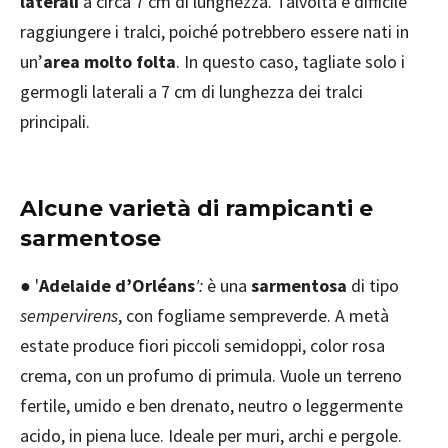
laterali
a circa 7 cm di lunghezza. Talvolta è difficile
raggiungere i tralci, poiché potrebbero essere nati in
un’
area molto folta
. In questo caso, tagliate solo i
germogli laterali a 7 cm di lunghezza dei tralci
principali.
Alcune varietà di rampicanti e
sarmentose
● '
Adelaide d’Orléans
':
è una
sarmentosa
di tipo
sempervirens
, con fogliame sempreverde. A metà
estate produce fiori piccoli semidoppi, color rosa
crema, con un profumo di primula. Vuole un terreno
fertile, umido e ben drenato, neutro o leggermente
acido, in piena luce. Ideale per muri, archi e pergole.