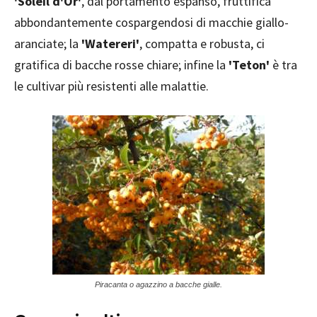
'Soleil d'Or'
, dal portamento espanso, fruttifica
abbondantemente cospargendosi di macchie giallo-
aranciate; la
'Watereri'
, compatta e robusta, ci
gratifica di bacche rosse chiare; infine la
'Teton'
è tra
le cultivar più resistenti alle malattie.
Piracanta o agazzino a bacche gialle.