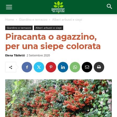
Home
Giardino e terrazzo
Alberi arbusti e siepi
Giardino e terrazzo
Alberi arbusti e siepi
Piracanta o agazzino,
per una siepe colorata
Elena Tibiletti
2 Settembre 2020