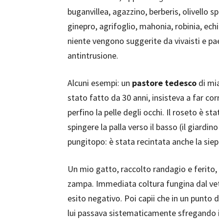
buganvillea, agazzino, berberis, olivello 
ginepro, agrifoglio, mahonia, robinia, ech
niente vengono suggerite da vivaisti e pae
antintrusione.
Alcuni esempi: un
pastore tedesco
di mia
stato fatto da 30 anni, insisteva a far corr
perfino la pelle degli occhi. Il roseto è st
spingere la palla verso il basso (il giardin
pungitopo: è stata recintata anche la siepe
Un mio gatto, raccolto randagio e ferito, a
zampa. Immediata coltura fungina dal vete
esito negativo. Poi capii che in un punto 
lui passava sistematicamente sfregando il