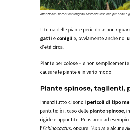
Attenzione: i narcisi contengono sostanze tossiche per cane e g
Il tema delle piante pericolose non riguar
gatti
e
conigli
e, ovviamente anche noi
u
d’età circa.
Piante pericolose – e non semplicement
causare le piante e in vario modo.
Piante
spinose, taglienti, 
Innanzitutto ci sono i
pericoli di tipo m
puntute: è il caso delle
piante spinose
, 
rigide e appuntite. Pensiamo ad esempio
l’
Echinocactus
, oppure l’
Agave
e alcune
Al