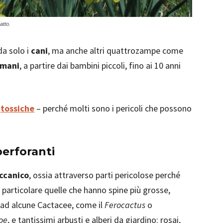
atto.
da solo i
cani
, ma anche altri quattrozampe come
mani
, a partire dai bambini piccoli, fino ai 10 anni
e
tossiche
– perché molti sono i pericoli che possono
perforanti
eccanico
, ossia attraverso parti pericolose perché
in particolare quelle che hanno spine più grosse,
 ad alcune Cactacee, come il
Ferocactus
o
oe
, e tantissimi arbusti e alberi da giardino: rosai,