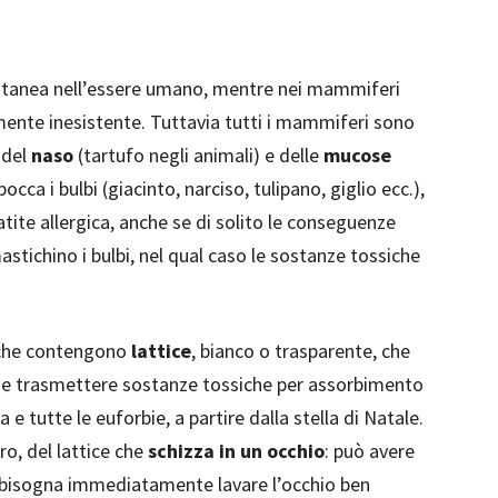
 cutanea nell’essere umano, mentre nei mammiferi
amente inesistente. Tuttavia tutti i mammiferi sono
 del
naso
(tartufo negli animali) e delle
mucose
cca i bulbi (giacinto, narciso, tulipano, giglio ecc.),
tite allergica, anche se di solito le conseguenze
tichino i bulbi, nel qual caso le sostanze tossiche
e che contengono
lattice
, bianco o trasparente, che
he trasmettere sostanze tossiche per assorbimento
 tutte le euforbie, a partire dalla stella di Natale.
ro, del lattice che
schizza in un occhio
: può avere
di bisogna immediatamente lavare l’occhio ben