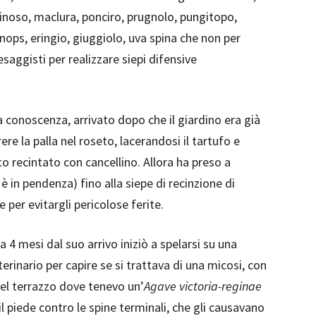
spinoso, maclura, ponciro, prugnolo, pungitopo,
inops, eringio, giuggiolo, uva spina che non per
saggisti per realizzare siepi difensive
 conoscenza, arrivato dopo che il giardino era già
ere la palla nel roseto, lacerandosi il tartufo e
ato recintato con cancellino. Allora ha preso a
o è in pendenza) fino alla siepe di recinzione di
 per evitargli pericolose ferite.
 4 mesi dal suo arrivo iniziò a spelarsi su una
rinario per capire se si trattava di una micosi, con
del terrazzo dove tenevo un’
Agave
victoria-reginae
 piede contro le spine terminali, che gli causavano