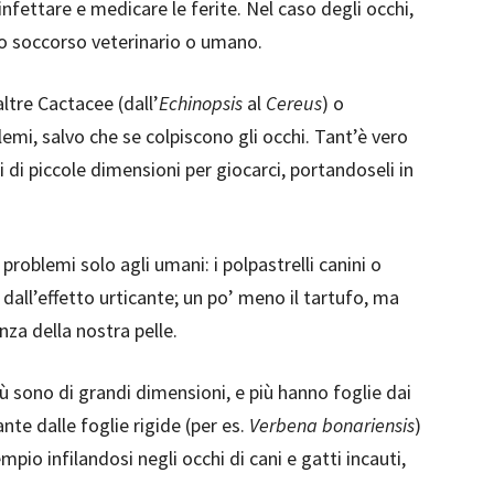
infettare e medicare le ferite. Nel caso degli occhi,
to soccorso veterinario o umano.
altre Cactacee (dall’
Echinopsis
al
Cereus
) o
emi, salvo che se colpiscono gli occhi. Tant’è vero
i di piccole dimensioni per giocarci, portandoseli in
 problemi solo agli umani: i polpastrelli canini o
i dall’effetto urticante; un po’ meno il tartufo, ma
nza della nostra pelle.
ù sono di grandi dimensioni, e più hanno foglie dai
nte dalle foglie rigide (per es.
Verbena bonariensis
)
io infilandosi negli occhi di cani e gatti incauti,
.