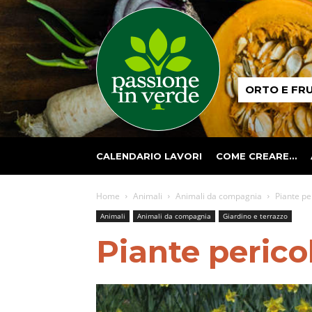
Passione
ORTO E FR
in
verde
CALENDARIO LAVORI
COME CREARE…
Home
Animali
Animali da compagnia
Piante pe
Animali
Animali da compagnia
Giardino e terrazzo
Piante perico