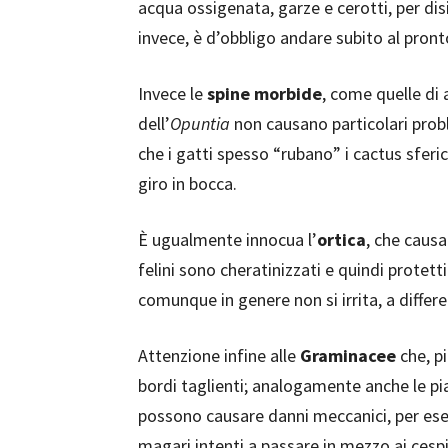
acqua ossigenata, garze e cerotti, per dis
invece, è d’obbligo andare subito al pron
Invece le
spine morbide
, come quelle di 
dell’
Opuntia
non causano particolari probl
che i gatti spesso “rubano” i cactus sferic
giro in bocca.
È ugualmente innocua l’
ortica
, che causa
felini sono cheratinizzati e quindi protett
comunque in genere non si irrita, a differe
Attenzione infine alle
Graminacee
che, pi
bordi taglienti; analogamente anche le pia
possono causare danni meccanici, per esemp
magari intenti a passare in mezzo ai cespi