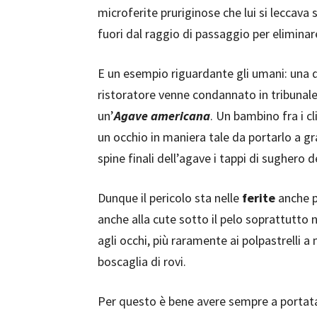
microferite pruriginose che lui si leccav
fuori dal raggio di passaggio per eliminare
E un esempio riguardante gli umani: una d
ristoratore venne condannato in tribunale
un’
Agave
americana
. Un bambino fra i c
un occhio in maniera tale da portarlo a gra
spine finali dell’agave i tappi di sughero 
Dunque il pericolo sta nelle
ferite
anche p
anche alla cute sotto il pelo soprattutto n
agli occhi, più raramente ai polpastrelli a
boscaglia di rovi.
Per questo è bene avere sempre a porta