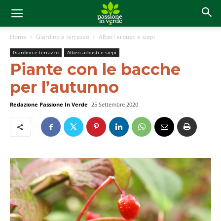
Home
Giardino e terrazzo
Alberi arbusti e siepi
Giardino e terrazzo
Alberi arbusti e siepi
Piante con le bacche
per l’autunno
Redazione Passione In Verde
25 Settembre 2020