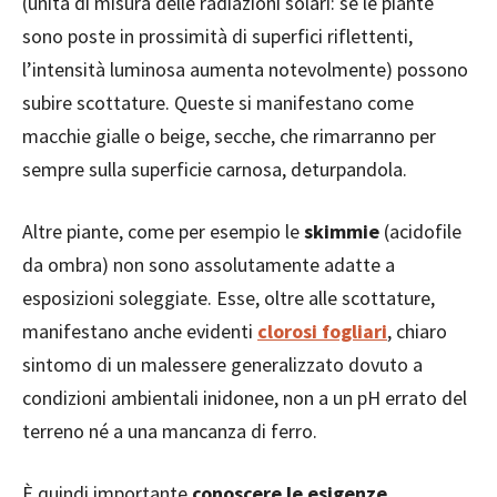
(unità di misura delle radiazioni solari: se le piante
sono poste in prossimità di superfici riflettenti,
l’intensità luminosa aumenta notevolmente) possono
subire scottature. Queste si manifestano come
macchie gialle o beige, secche, che rimarranno per
sempre sulla superficie carnosa, deturpandola.
Altre piante, come per esempio le
skimmie
(acidofile
da ombra) non sono assolutamente adatte a
esposizioni soleggiate. Esse, oltre alle scottature,
manifestano anche evidenti
clorosi fogliari
, chiaro
sintomo di un malessere generalizzato dovuto a
condizioni ambientali inidonee, non a un pH errato del
terreno né a una mancanza di ferro.
È quindi importante
conoscere le esigenze