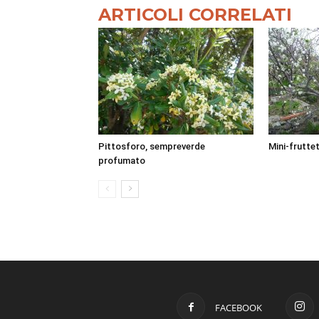
ARTICOLI CORRELATI
Pittosforo, sempreverde
Mini-fruttet
profumato
FACEBOOK