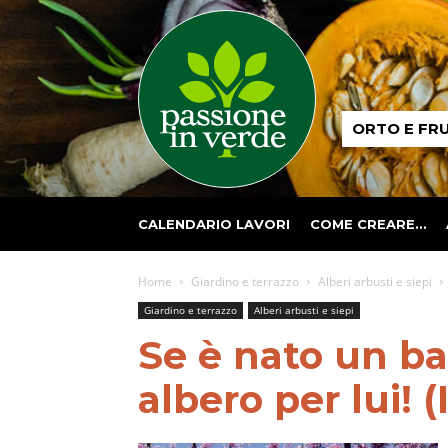
Passione
ORTO E FR
in
verde
CALENDARIO LAVORI
COME CREARE…
Home
Giardino e terrazzo
Alberi arbusti e siepi
Giardino e terrazzo
Alberi arbusti e siepi
Se è nato un b
albero per lui! (