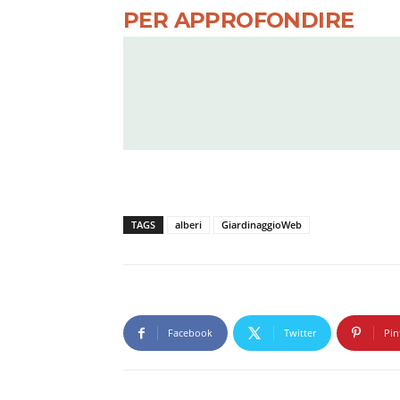
PER APPROFONDIRE
TAGS
alberi
GiardinaggioWeb
Facebook
Twitter
Pin