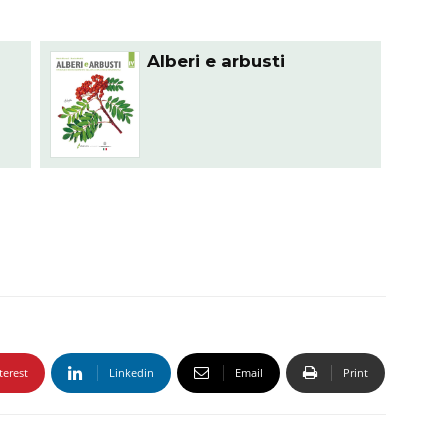
Alberi e arbusti
terest
Linkedin
Email
Print