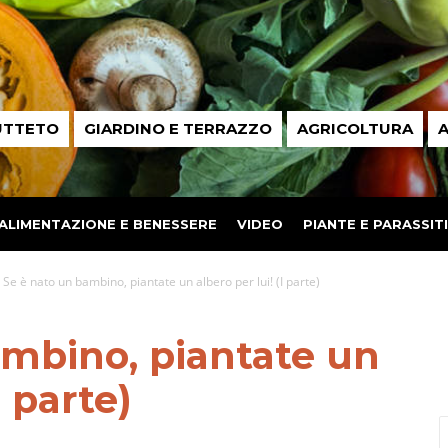
UTTETO
GIARDINO E TERRAZZO
AGRICOLTURA
A
ALIMENTAZIONE E BENESSERE
VIDEO
PIANTE E PARASSITI
Se è nato un bambino, piantate un albero per lui! (I parte)
ambino, piantate un
I parte)