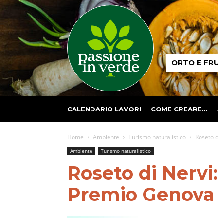
Passione
ORTO E FR
in
verde
CALENDARIO LAVORI
COME CREARE…
Home
Ambiente
Turismo naturalistico
Roseto d
Ambiente
Turismo naturalistico
Roseto di Nervi:
Premio Genova