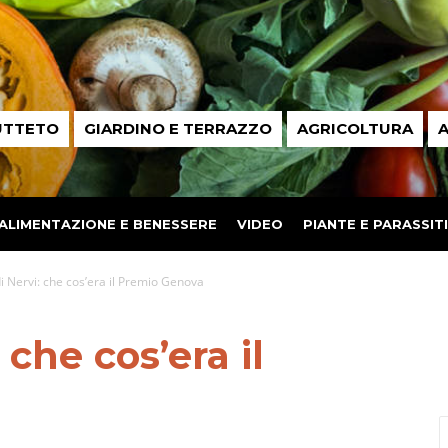
UTTETO
GIARDINO E TERRAZZO
AGRICOLTURA
A
ALIMENTAZIONE E BENESSERE
VIDEO
PIANTE E PARASSITI
i Nervi: che cos’era il Premio Genova
 che cos’era il