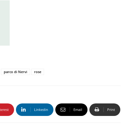
parco di Nervi
rose
terest
Linkedin
Email
Print