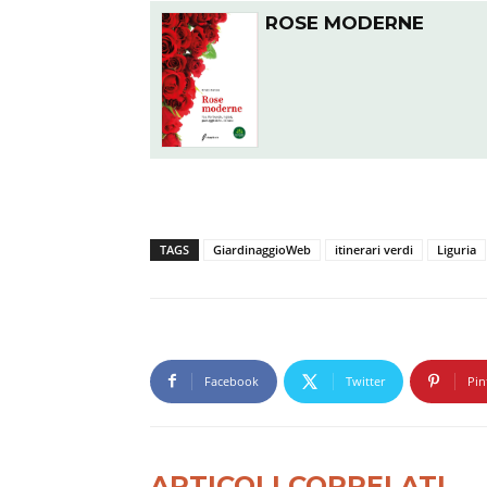
ROSE MODERNE
TAGS
GiardinaggioWeb
itinerari verdi
Liguria
Facebook
Twitter
Pin
ARTICOLI CORRELATI