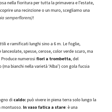
a nella fioritura per tutta la primavera e l’estate,
oprire una recinzione o un muro, scegliamo una
ia semperflorens)
!
li e ramificati lunghi sino a 6 m. Le foglie,
lanceolate, spesse, cerose, color verde scuro, ma
a’. Produce numerosi
fiori a trombetta
, del
 (ma bianchi nella varietà ‘Alba’) con gola fucsia
ogno di
caldo:
può vivere in piena terra solo lungo la
non montuoso.
In vaso fatica a stare
: è una