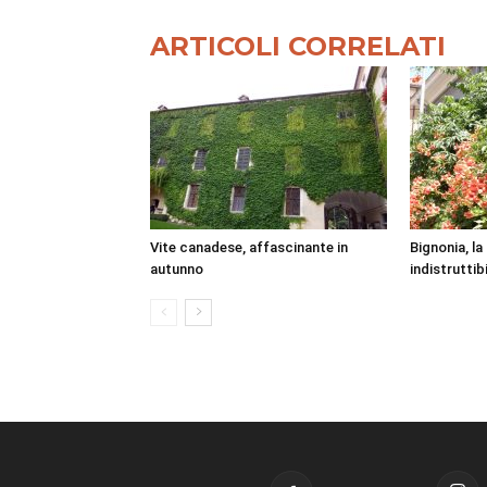
ARTICOLI CORRELATI
Vite canadese, affascinante in
Bignonia, l
autunno
indistruttib