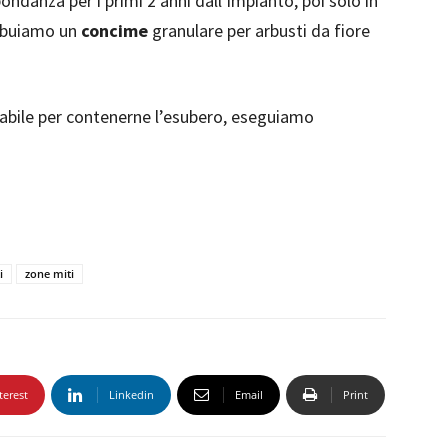
ndanza per i primi 2 anni dall’impianto, poi solo in
ribuiamo un
concime
granulare per arbusti da fiore
sabile per contenerne l’esubero, eseguiamo
i
zone miti
terest
Linkedin
Email
Print