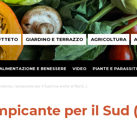
UTTETO
GIARDINO E TERRAZZO
AGRICOLTURA
A
ALIMENTAZIONE E BENESSERE
VIDEO
PIANTE E PARASSITI
ndorea, rampicante per il Sud (ma anche al Nord…)
picante per il Sud 