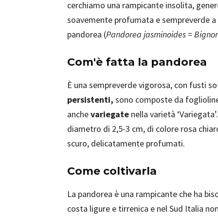
cerchiamo una rampicante insolita, generos
soavemente profumata e sempreverde a c
pandorea (
Pandorea jasminoides = Bignon
Com'è fatta la pandorea
È una sempreverde vigorosa, con fusti sotti
persistenti,
sono composte da foglioline 
anche
variegate
nella varietà ‘Variegat
diametro di 2,5-3 cm, di colore rosa chiaro
scuro, delicatamente profumati.
Come coltivarla
La pandorea è una rampicante che ha bis
costa ligure e tirrenica e nel Sud Italia 