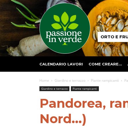
Passione
ORTO E FR
in
verde
CALENDARIO LAVORI
COME CREARE…
Home
Giardino e terrazzo
Piante rampicanti
Pa
Giardino e terrazzo
Piante rampicanti
Pandorea, ram
Nord…)