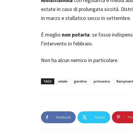
Annaffiamola
con regolarità e media abbo
estate in caso di prolungata siccità. Dist
in marzo e stallatico secco in settembre.
È meglio
non potarla
: se fosse indispen
l’intervento in febbraio.
Non ha alcun nemico in particolare.
TAGS
estate
giardino
primavera
Rampicant
Facebook
Twitter
Pin