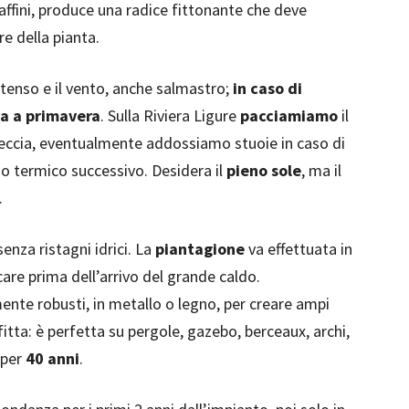
affini, produce una radice fittonante che deve
e della pianta.
intenso e il vento, anche salmastro;
in caso di
va a primavera
. Sulla Riviera Ligure
pacciamiamo
il
teccia, eventualmente addossiamo stuoie in caso di
zo termico successivo. Desidera il
pieno sole
, ma il
.
senza ristagni idrici. La
piantagione
va effettuata in
are prima dell’arrivo del grande caldo.
te robusti, in metallo o legno, per creare ampi
fitta: è perfetta su pergole, gazebo, berceaux, archi,
 per
40 anni
.