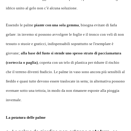
idrico unito al gelo non c’è alcuna soluzione.
Essendo le palme
piante con una sola gemma
, bisogna evitare di farla
gelare: in inverno si possono avvolgere le foglie e il tronco con veli di non
tessuto o stuoie e graticci, indispensabili soprattutto se l'esemplare è
giovane;
alla base del fusto si stende uno spesso strato di pacciamatura
(corteccia o paglia)
, coperta con un telo di plastica per ridurre il rischio
che il terreno diventi fradicio. Le palme in vaso sono ancora più sensibili al
freddo e quasi tutte devono essere traslocate in serra; in alternativa possono
svernare sotto una tettoia, in modo da non rimanere esposte alla pioggia
invernale.
La potatura delle palme