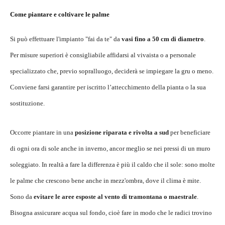
Come piantare e coltivare le palme
Si può effettuare l'impianto "fai da te" da
vasi fino a 50 cm di diametro
.
Per misure superiori è consigliabile affidarsi al vivaista o a personale
specializzato che, previo sopralluogo, deciderà se impiegare la gru o meno.
Conviene farsi garantire per iscritto l’attecchimento della pianta o la sua
sostituzione.
Occorre piantare in una
posizione riparata e rivolta a sud
per beneficiare
di ogni ora di sole anche in inverno, ancor meglio se nei pressi di un muro
soleggiato. In realtà a fare la differenza è più il caldo che il sole: sono molte
le palme che crescono bene anche in mezz'ombra, dove il clima è mite.
Sono da
evitare le aree esposte al vento di tramontana o maestrale
.
Bisogna assicurare acqua sul fondo, cioè fare in modo che le radici trovino