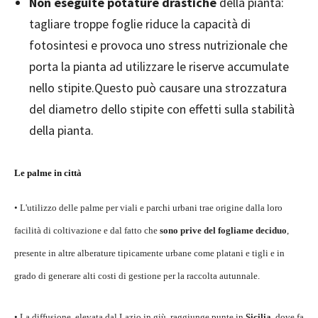
Non eseguite potature drastiche
della pianta:
tagliare troppe foglie riduce la capacità di
fotosintesi e provoca uno stress nutrizionale che
porta la pianta ad utilizzare le riserve accumulate
nello stipite.Questo può causare una strozzatura
del diametro dello stipite con effetti sulla stabilità
della pianta.
Le palme in città
• L'utilizzo delle palme per viali e parchi urbani trae origine dalla loro
facilità di coltivazione e dal fatto che
sono prive del fogliame deciduo
,
presente in altre alberature tipicamente urbane come platani e tigli e in
grado di generare alti costi di gestione per la raccolta autunnale.
• La diffusione, elevata dal Lazio in giù, raggiunge punte in
Sicilia
, dove fa