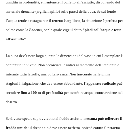
umidità in profondità, e mantenere il colletto all’asciutto, disponendo del
materiale drenante (argilla, lapillo) sulle pareti della buca. Se sul fondo
l’acqua tende a ristagnare e il terreno è argilloso, la situazione è perfetta per
palme come la
Phoenix
, per la quale vige il detto
“piedi nell’acqua e testa
all’asciutto”.
La buca dev’essere larga quanto le dimensioni del vaso in cui l’esemplare è
contenuto in vivaio. Non accorciate le radici al momento dell’impianto e
interrate tutta la zolla, una volta svasata. Non trascurate nelle prime
stagioni l’irrigazione, che dev’essere abbondante:
l’apparato radicale può
scendere fino a 100 m di profondità
per assorbire acqua, come avviene nel
deserto.
Se diverse specie sopravvivono al freddo asciutto,
nessuna può tollerare il
freddo umido
: il drenaggio deve essere perfetto, poiché contro il ristagno