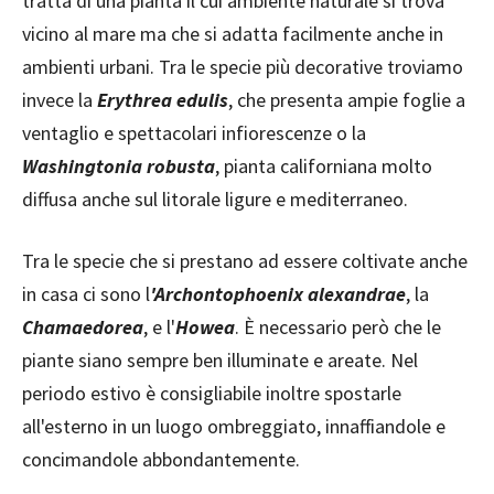
tratta di una pianta il cui ambiente naturale si trova
vicino al mare ma che si adatta facilmente anche in
ambienti urbani. Tra le specie più decorative troviamo
invece la
Erythrea edulis
, che presenta ampie foglie a
ventaglio e spettacolari infiorescenze o la
Washingtonia robusta
, pianta californiana molto
diffusa anche sul litorale ligure e mediterraneo.
Tra le specie che si prestano ad essere coltivate anche
in casa ci sono l
'Archontophoenix alexandrae
, la
Chamaedorea
, e l'
Howea
. È necessario però che le
piante siano sempre ben illuminate e areate. Nel
periodo estivo è consigliabile inoltre spostarle
all'esterno in un luogo ombreggiato, innaffiandole e
concimandole abbondantemente.