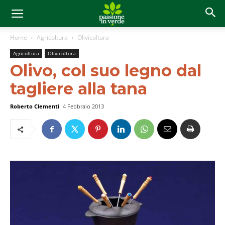
Home
Agricoltura
Olivicoltura
Agricoltura
Olivicoltura
Olivo, col suo legno dal
tagliere alla tana
Roberto Clementi
4 Febbraio 2013