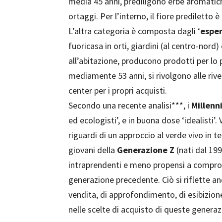
media 45 anni, prediligono erbe aromatich
ortaggi. Per l’interno, il fiore prediletto è
L’altra categoria è composta dagli ‘
esper
fuoricasa in orti, giardini (al centro-nord)
all’abitazione, producono prodotti per lo
mediamente 53 anni, si rivolgono alle rive
center per i propri acquisti.
Secondo una recente analisi***, i
Millenn
ed ecologisti’, e in buona dose ‘idealisti’. 
riguardi di un approccio al verde vivo in ter
giovani della
Generazione Z
(nati dal 199
intraprendenti e meno propensi a comprom
generazione precedente. Ciò si riflette anc
vendita, di approfondimento, di esibizion
nelle scelte di acquisto di queste generaz