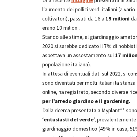
Una recente
indagine
presentata al Salon
l’aumento dei pollici verdi italiani (a vario 
coltivatori), passati da 16 a
19 milioni
dal
erano 10 milioni.
Stando alle stime, al giardinaggio amatoria
2020 si sarebbe dedicato il 7% di hobbisti 
aspettava un assestamento sui
17 milion
popolazione italiana).
In attesa di eventuali dati sul 2022, si cons
sono diventati per molti italiani la stanza 
online, ha registrato, secondo diverse rice
per l’arredo giardino e il gardening.
Dalla ricerca presentata a Myplant** sono e
‘
entusiasti del verde
’, prevalentemente 
giardinaggio domestico (49% in casa, 51%