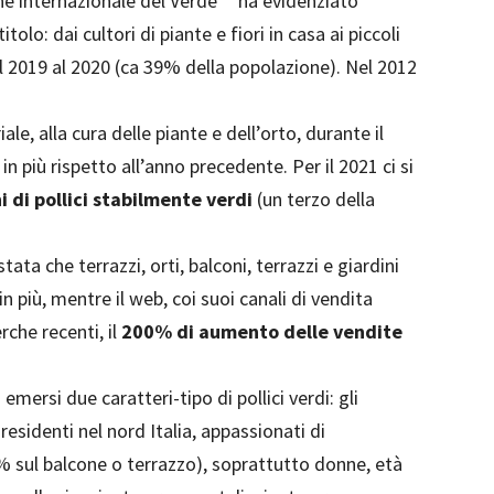
e internazionale del Verde** ha evidenziato
titolo: dai cultori di piante e fiori in casa ai piccoli
 2019 al 2020 (ca 39% della popolazione). Nel 2012
le, alla cura delle piante e dell’orto, durante il
in più rispetto all’anno precedente. Per il 2021 ci si
i di pollici stabilmente verdi
(un terzo della
tata che terrazzi, orti, balconi, terrazzi e giardini
in più, mentre il web, coi suoi canali di vendita
rche recenti, il
200% di aumento delle vendite
mersi due caratteri-tipo di pollici verdi: gli
residenti nel nord Italia, appassionati di
 sul balcone o terrazzo), soprattutto donne, età