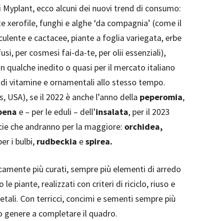
i Myplant, ecco alcuni dei nuovi trend di consumo:
te xerofile, funghi e alghe ‘da compagnia’ (come il
culente e cactacee, piante a foglia variegata, erbe
si, per cosmesi fai-da-te, per olii essenziali),
on qualche inedito o quasi per il mercato italiano
hi di vitamine e ornamentali allo stesso tempo.
s, USA), se il 2022 è anche l’anno della
peperomia
,
bena
e – per le eduli – dell’
insalata
, per il 2023
ecie che andranno per la maggiore:
orchidea,
er i bulbi,
rudbeckia
e
spirea.
icamente più curati, sempre più elementi di arredo
e piante, realizzati con criteri di riciclo, riuso e
getali. Con terricci, concimi e sementi sempre più
rio genere a completare il quadro.