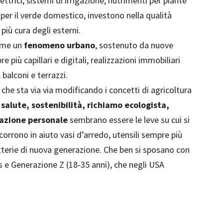
lettrici, sistemi di irrigazione, nutrimenti per piante
e per il verde domestico, investono nella qualità
più cura degli esterni.
come un
fenomeno urbano
, sostenuto da nuove
 più capillari e digitali, realizzazioni immobiliari
balconi e terrazzi.
he sta via via modificando i concetti di agricoltura
salute, sostenibilità, richiamo ecologista,
icazione personale
sembrano essere le leve su cui si
corrono in aiuto vasi d’arredo, utensili sempre più
tterie di nuova generazione. Che ben si sposano con
ls e Generazione Z (18-35 anni), che negli USA