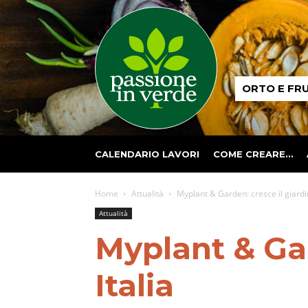
Passione
ORTO E FR
in
verde
CALENDARIO LAVORI
COME CREARE…
Home
Attualità
Myplant & Garden: cresce il giardin
Attualità
Myplant & Gar
Italia