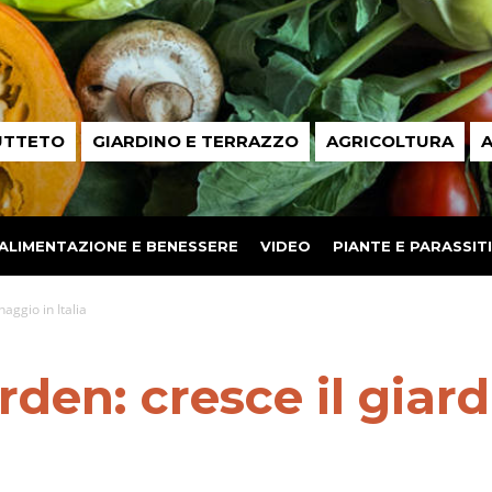
UTTETO
GIARDINO E TERRAZZO
AGRICOLTURA
A
ALIMENTAZIONE E BENESSERE
VIDEO
PIANTE E PARASSITI
aggio in Italia
den: cresce il giard