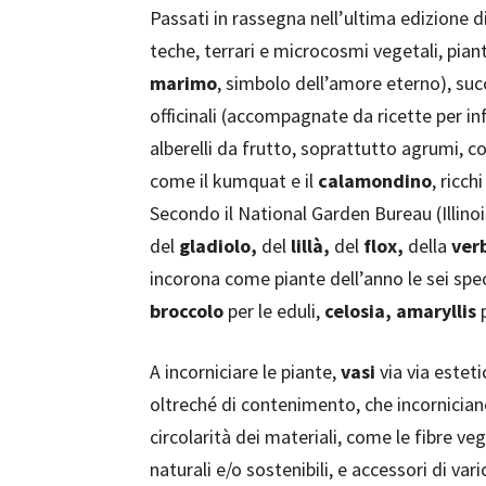
Passati in rassegna nell’ultima edizione d
teche, terrari e microcosmi vegetali, pian
marimo
, simbolo dell’amore eterno), suc
officinali (accompagnate da ricette per infu
alberelli da frutto, soprattutto agrumi, c
come il kumquat e il
calamondino
, ricc
Secondo il National Garden Bureau (Illinoi
del
gladiolo,
del
lillà,
del
flox,
della
ver
incorona come piante dell’anno le sei sp
broccolo
per le eduli,
celosia, amaryllis
p
A incorniciare le piante,
vasi
via via estet
oltreché di contenimento, che incorniciano l
circolarità dei materiali, come le fibre ve
naturali e/o sostenibili, e accessori di va