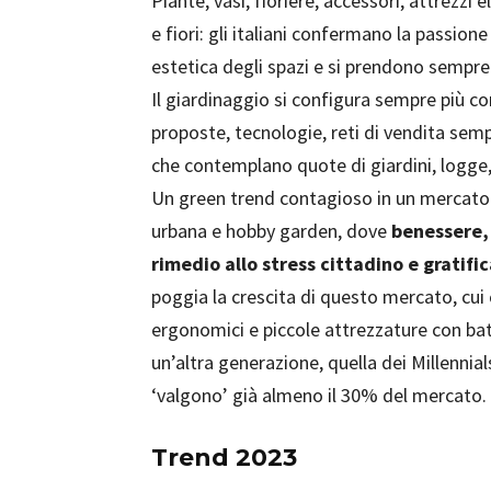
Piante, vasi, fioriere, accessori, attrezzi e
e fiori: gli italiani confermano la passion
estetica degli spazi e si prendono sempre 
Il giardinaggio si configura sempre più 
proposte, tecnologie, reti di vendita sempre
che contemplano quote di giardini, logge, 
Un green trend contagioso in un mercato c
urbana e hobby garden, dove
benessere, 
rimedio allo stress cittadino e gratif
poggia la crescita di questo mercato, cui 
ergonomici e piccole attrezzature con ba
un’altra generazione, quella dei Millennia
‘valgono’ già almeno il 30% del mercato.
Trend 2023