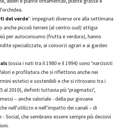
e, alberi e piante ornamentali, piante grasse e
 l’orchidea.
ti del verde
’: impegnati diverse ore alla settimana
 o anche piccoli terreni (al centro-sud) attigui
 più per autoconsumo (frutta e verdura), hanno
ndite specializzate, ai consorzi agrari e ai garden
ials
(ossia i nati tra il 1980 e il 1994) sono ‘narcisisti
Valori e profilatura che si riflettono anche nei
mini estetici e sostenibili e che si ritrovano tra i
5 al 2010), definiti tuttavia più ‘pragmatici’,
essi – anche valoriale - della pur giovane
he nell’utilizzo e nell’impatto dei canali – di
e - Social, che sembrano essere sempre più decisivi
ioni.