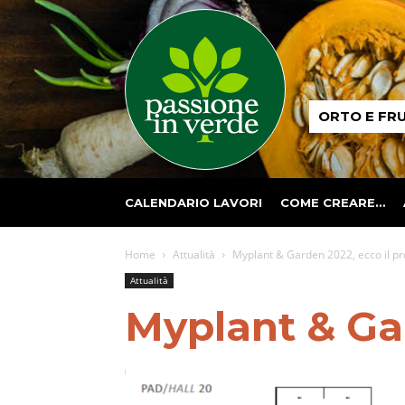
Passione
ORTO E FR
in
verde
CALENDARIO LAVORI
COME CREARE…
Home
Attualità
Myplant & Garden 2022, ecco il 
Attualità
Myplant & Ga