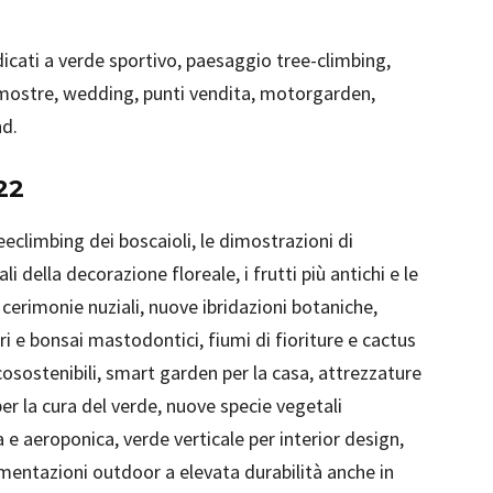
icati a verde sportivo, paesaggio tree-climbing,
, mostre, wedding, punti vendita, motorgarden,
nd.
22
reeclimbing dei boscaioli, le dimostrazioni di
 della decorazione floreale, i frutti più antichi e le
 cerimonie nuziali, nuove ibridazioni botaniche,
ari e bonsai mastodontici, fiumi di fioriture e cactus
sostenibili, smart garden per la casa, attrezzature
 per la cura del verde, nuove specie vegetali
a e aeroponica, verde verticale per interior design,
vimentazioni outdoor a elevata durabilità anche in