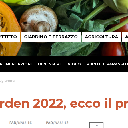
UTTETO
GIARDINO E TERRAZZO
AGRICOLTURA
A
ALIMENTAZIONE E BENESSERE
VIDEO
PIANTE E PARASSITI
programma
rden 2022, ecco il