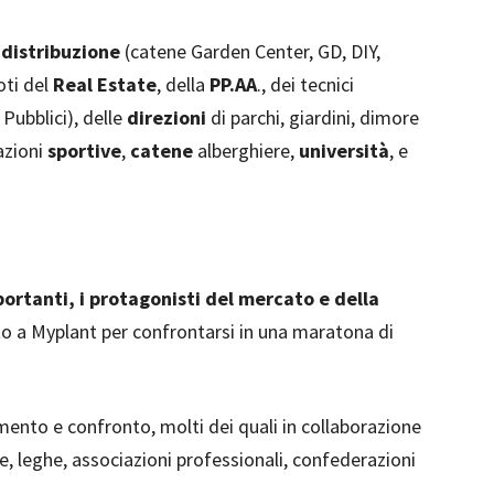
a
distribuzione
(catene Garden Center, GD, DIY,
ti del
Real Estate
, della
PP.AA
., dei tecnici
Pubblici), delle
direzioni
di parchi, giardini, dimore
iazioni
sportive
,
catene
alberghiere,
università
, e
portanti, i protagonisti del mercato e della
 a Myplant per confrontarsi in una maratona di
ento e confronto, molti dei quali in collaborazione
ze, leghe, associazioni professionali, confederazioni