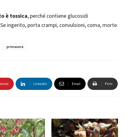
to è tossica
, perché contiene glucosidi
 Se ingerito, porta crampi, convulsioni, coma, morte.
primavera
terest
Linkedin
Email
Print