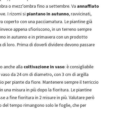
bra o mezz’ombra fino a settembre. Va
annaffiato
ve. I rizomi si
piantano in autunno
, ravvicinati,
 va coperto con una pacciamatura. Le piantine già
 invece appena sfioriscono, in un terreno sempre
reno in autunno e in primavera con un prodotto
ca di loro. Prima di doverli dividere devono passare
imo anche alla
coltivazione in vaso
: è consigliabile
n vaso da 24 cm di diametro, con 3 cm di argilla
o per piante da fiore. Mantenere sempre il terriccio
 una misura in più dopo la fioritura. Le piantine
e a fine fioritura in 2 misure in più. Valutare però
to del tempo rimangono solo le foglie, che per