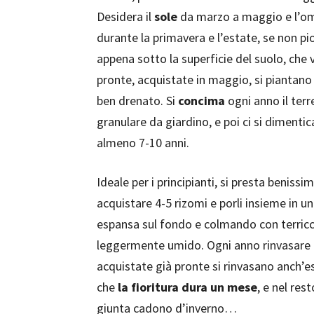
Desidera il
sole
da marzo a maggio e l’om
durante la primavera e l’estate, se non pio
appena sotto la superficie del suolo, che
pronte, acquistate in maggio, si piantano
ben drenato. Si
concima
ogni anno il ter
granulare da giardino, e poi ci si dimenti
almeno 7-10 anni.
Ideale per i principianti, si presta beniss
acquistare 4-5 rizomi e porli insieme in u
espansa sul fondo e colmando con terricci
leggermente umido. Ogni anno rinvasare in
acquistate già pronte si rinvasano anch’ess
che
la fioritura dura un mese
, e nel res
giunta cadono d’inverno…