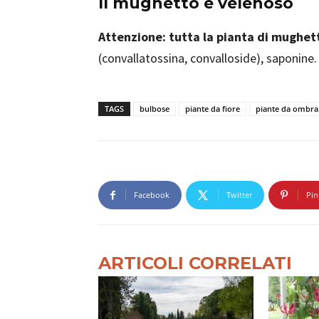
Il mughetto è velenoso
Attenzione: tutta la pianta di mughet
(convallatossina, convalloside), saponine.
TAGS
bulbose
piante da fiore
piante da ombra
Facebook
Twitter
Pin
ARTICOLI CORRELATI