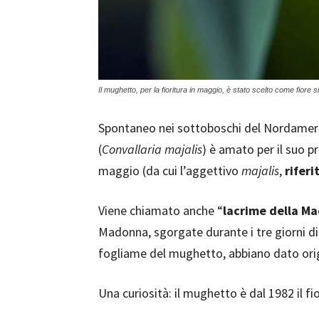
Il mughetto, per la fioritura in maggio, è stato scelto come fiore 
Spontaneo nei sottoboschi del Nordameric
(
Convallaria majalis
) è amato per il suo 
maggio (da cui l’aggettivo
majalis
,
riferi
Viene chiamato anche “
lacrime della M
Madonna, sgorgate durante i tre giorni di 
fogliame del mughetto, abbiano dato origi
Una curiosità: il mughetto è dal 1982 il fi