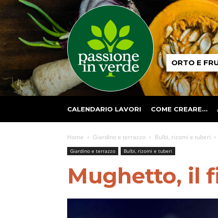
Passione
ORTO E FR
in
verde
CALENDARIO LAVORI
COME CREARE…
Home
Giardino e terrazzo
Bulbi, rizomi e tuberi
Giardino e terrazzo
Bulbi, rizomi e tuberi
Mughetto, il f