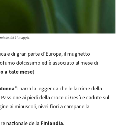
simbolo del 1° maggio.
a e di gran parte d’Europa, il mughetto
profumo dolcissimo ed è associato al mese di
to a tale mese
).
adonna
”: narra la leggenda che le lacrime della
Passione ai piedi della croce di Gesù e cadute sul
ne ai minuscoli, nivei fiori a campanella.
ore nazionale della
Finlandia
.