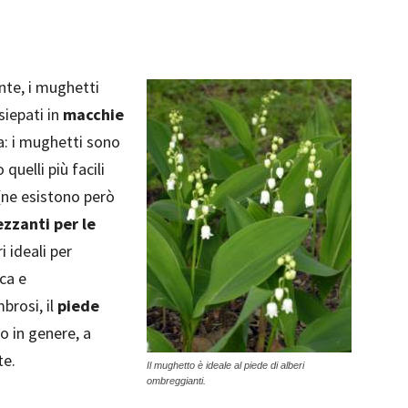
nte, i mughetti
siepati in
macchie
ura: i mughetti sono
uelli più facili
 (ne esistono però
zzanti per le
i ideali per
sca e
brosi, il
piede
co in genere, a
te.
Il mughetto è ideale al piede di alberi
ombreggianti.