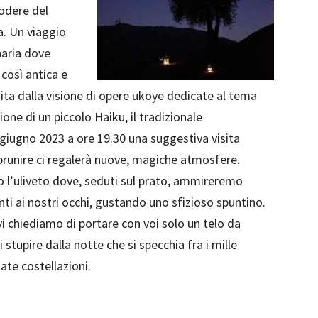
godere del
a. Un viaggio
naria dove
così antica e
chita dalla visione di opere ukoye dedicate al tema
one di un piccolo Haiku, il tradizionale
iugno 2023 a ore 19.30 una suggestiva visita
imbrunire ci regalerà nuove, magiche atmosfere.
mo l’uliveto dove, seduti sul prato, ammireremo
ti ai nostri occhi, gustando uno sfizioso spuntino.
 vi chiediamo di portare con voi solo un telo da
i stupire dalla notte che si specchia fra i mille
ate costellazioni.