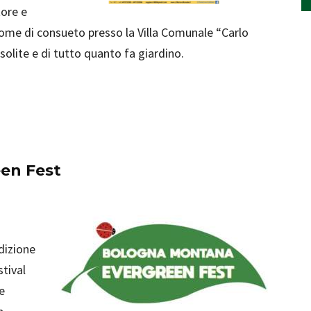
tore e
come di consueto presso la Villa Comunale “Carlo
nsolite e di tutto quanto fa giardino.
en Fest
edizione
tival
e