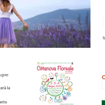
T
iugno
erà la
anto