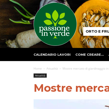
Passione
ORTO E FR
in
verde
CALENDARIO LAVORI
COME CREARE…
Home
Attualità
Mostre mercato di giardinaggio i
Attualità
Mostre mercat