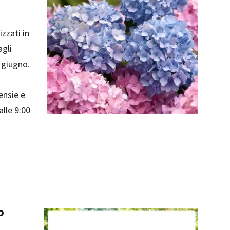
izzati in
agli
 giugno.
ensie e
alle 9:00
o