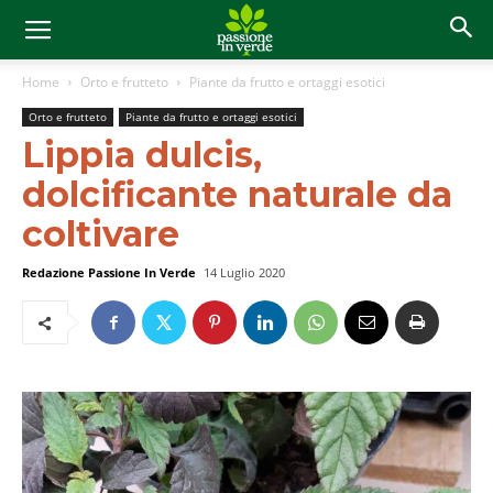
Home
Orto e frutteto
Piante da frutto e ortaggi esotici
Orto e frutteto
Piante da frutto e ortaggi esotici
Lippia dulcis,
dolcificante naturale da
coltivare
Redazione Passione In Verde
14 Luglio 2020