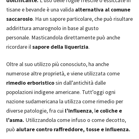
dolcificante.
L’uso delle foglie fresche o essiccate in
tisane e bevande è una valida
alternativa al comune
saccarosio
. Ha un sapore particolare, che può risultare
addirittura amarognolo in base al gusto
personale. Masticandola direttamente può anche
ricordare il
sapore della liquerizia
.
Oltre al suo utilizzo più conosciuto, ha anche
numerose altre proprietà, e viene utilizzata come
rimedio erboristico
sin dall’antichità dalle
popolazioni indigene americane. Tutt’oggi ogni
nazione sudamericana la utilizza come rimedio per
diverse patologie, fra cui
l’influenza
, l
e coliche e
l’asma.
Utilizzandola come infuso o come decotto,
può
aiutare contro raffreddore, tosse e influenza.