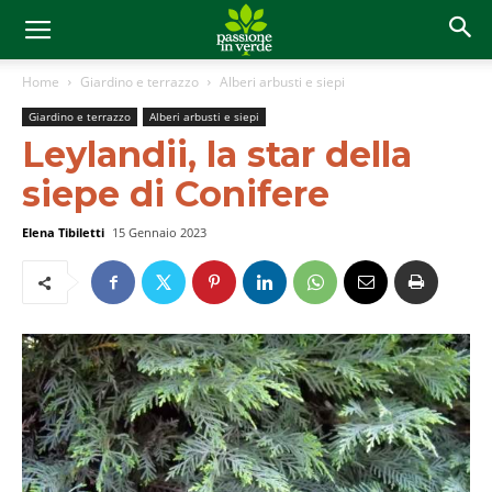
Home
Giardino e terrazzo
Alberi arbusti e siepi
Giardino e terrazzo
Alberi arbusti e siepi
Leylandii, la star della
siepe di Conifere
Elena Tibiletti
15 Gennaio 2023