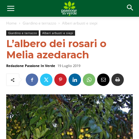
Home
Giardino e terrazzo
Alberi arbusti e siepi
Giardino e terrazzo
Alberi arbusti e siepi
L’albero dei rosari o
Melia azedarach
Redazione Passione In Verde
19 Luglio 2019