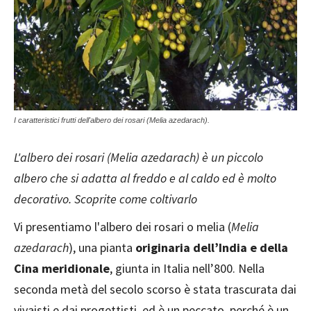
I caratteristici frutti dell'albero dei rosari (Melia azedarach).
L'albero dei rosari (Melia azedarach) è un piccolo
albero che si adatta al freddo e al caldo ed è molto
decorativo. Scoprite come coltivarlo
Vi presentiamo l'albero dei rosari o melia (
Melia
azedarach
), una pianta
originaria dell’India
e della
Cina meridionale
, giunta in Italia nell’800. Nella
seconda metà del secolo scorso è stata trascurata dai
vivaisti e dai progettisti, ed è un peccato, perché è un