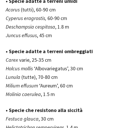
• Specie adatte a terreni umidi
Acorus
(tutti), 60-90 cm
Cyperus eragrostis,
60-90 cm
Deschampsia cespitosa
, 1.8 m
Juncus effusus
, 45 cm
• Specie adatte a terreni ombreggiati
Carex
varie, 25-35 cm
Holcus mollis
‘Albovariegatus’, 30 cm
Lunula
(tutte), 70-80 cm
Milium effusum
‘Aureum’, 60 cm
Molinia caerulea
, 1.5 m
• Specie che resistono alla siccità
Festuca glauca
, 30 cm
Helictotrichon sempervirens
, 1.4 m