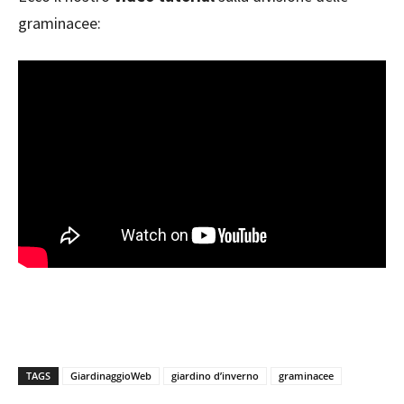
graminacee:
TAGS
GiardinaggioWeb
giardino d’inverno
graminacee