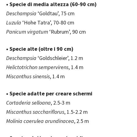
• Specie di media altezza (60-90 cm)
Deschampsia
‘Goldtau’, 75 cm
Luzula
‘Hohe Tatra’, 70-80 cm
Panicum virgatum
‘Rubrum’, 90 cm
• Specie alte (oltre i 90 cm)
Deschampsia
‘Goldschleier’, 1.2 m
Helictotrichon sempervirens
, 1.4 m
Miscanthus sinensis
, 1.4 m
• Specie adatte per creare schermi
Cortaderia selloana
, 2.5-3 m
Miscanthus sacchariflorus
, 1.5-2.2 m
Molinia caerulea arundinacea
, 2.5 m