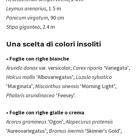
Leymus arenarius
, 1.5 m
Panicum virgatum
, 90 cm
Stipa gigantea
, 2.4 m
Una scelta di colori insoliti
• Foglie con righe bianche
Arundo donax
var. versicolor;
Carex riparia
‘Variegata’;
Holcus mollis
‘Albovariegatus’;
Luzula sylvatica
‘Marginata’;
Miscanthus sinensis
‘Morning Light’;
Phalaris arundinacea
‘Feesey’.
• Foglie con righe gialle o crema
Acorus gramineus
‘Ogon’;
Alopecurus pratensis
‘Aureovariegatus’;
Bromus inermis
‘Skinner’s Gold’;