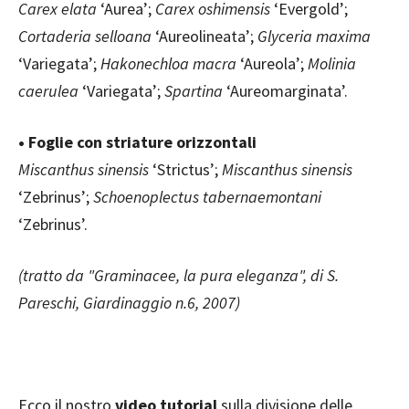
Carex elata
‘Aurea’;
Carex oshimensis
‘Evergold’;
Cortaderia selloana
‘Aureolineata’;
Glyceria maxima
‘Variegata’;
Hakonechloa macra
‘Aureola’;
Molinia
caerulea
‘Variegata’;
Spartina
‘Aureomarginata’.
• Foglie con striature orizzontali
Miscanthus sinensis
‘Strictus’;
Miscanthus sinensis
‘Zebrinus’;
Schoenoplectus tabernaemontani
‘Zebrinus’.
(tratto da "Graminacee, la pura eleganza", di S.
Pareschi, Giardinaggio n.6, 2007)
Ecco il nostro
video tutorial
sulla divisione delle