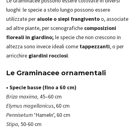
Le Graminacee possono essere coltivate in diversi
luoghi: le specie a stelo lungo possono essere
utilizzate per
aiuole o siepi frangivento
o, associate
ad altre piante, per scenografiche
composizioni
floreali in giardino;
le specie che non crescono in
altezza sono invece ideali come
tappezzanti
, o per
arricchire
giardini rocciosi
.
Le Graminacee ornamentali
• Specie basse (fino a 60 cm)
Briza maxima,
45–60 cm
Elymus magellanicus
, 60 cm
Pennisetum
‘Hameln’, 60 cm
Stipa,
50-60 cm