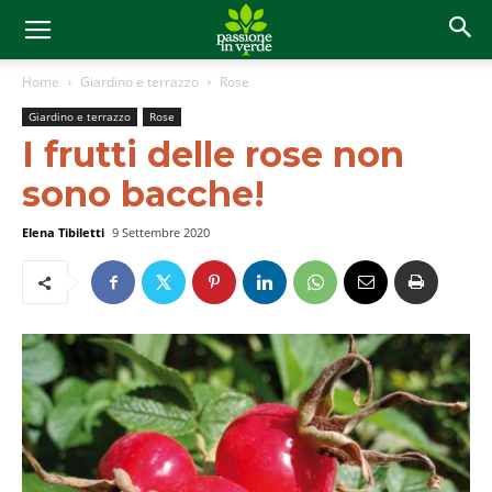
Home
Giardino e terrazzo
Rose
Giardino e terrazzo
Rose
I frutti delle rose non
sono bacche!
Elena Tibiletti
9 Settembre 2020