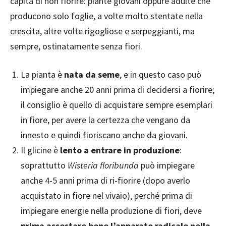
capita di non fiorire: piante giovani oppure adulte che
producono solo foglie, a volte molto stentate nella
crescita, altre volte rigogliose e serpeggianti, ma
sempre, ostinatamente senza fiori.
La pianta è
nata da seme
, e in questo caso può
impiegare anche 20 anni prima di decidersi a fiorire;
il consiglio è quello di acquistare sempre esemplari
in fiore, per avere la certezza che vengano da
innesto e quindi fioriscano anche da giovani.
Il glicine è
lento a entrare in produzione
:
soprattutto
Wisteria floribunda
può impiegare
anche 4-5 anni prima di ri-fiorire (dopo averlo
acquistato in fiore nel vivaio), perché prima di
impiegare energie nella produzione di fiori, deve
prima assestare bene l’apparato radicale nella