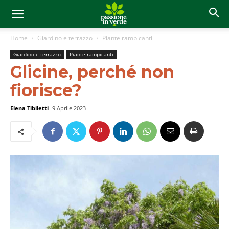
Home
Giardino e terrazzo
Piante rampicanti
Giardino e terrazzo
Piante rampicanti
Glicine, perché non
fiorisce?
Elena Tibiletti
9 Aprile 2023