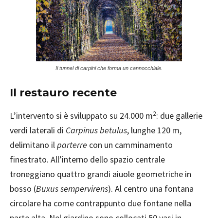
Il tunnel di carpini che forma un cannocchiale.
Il restauro recente
2
L’intervento si è sviluppato su 24.000 m
: due gallerie
verdi laterali di
Carpinus betulus
, lunghe 120 m,
delimitano il
parterre
con un camminamento
finestrato. All’interno dello spazio centrale
troneggiano quattro grandi aiuole geometriche in
bosso (
Buxus sempervirens
). Al centro una fontana
circolare ha come contrappunto due fontane nella
parte alta. Nel giardino sono collocati 50 vasi in