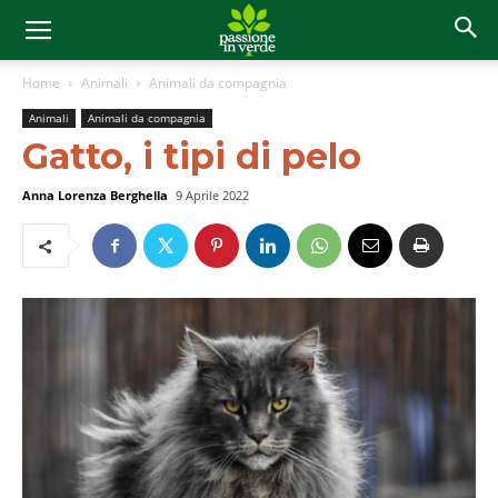
Home
Animali
Animali da compagnia
Animali
Animali da compagnia
Gatto, i tipi di pelo
Anna Lorenza Berghella
9 Aprile 2022