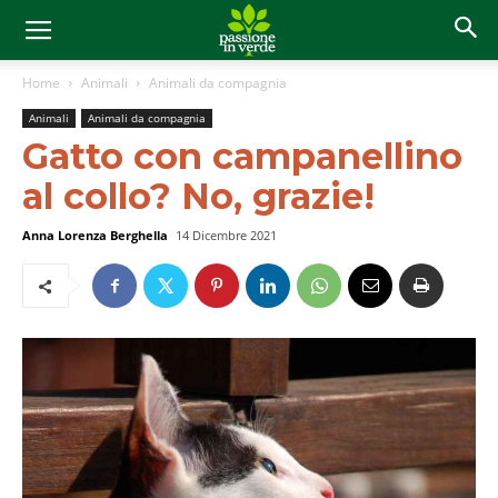
Home
Animali
Animali da compagnia
Animali
Animali da compagnia
Gatto con campanellino
al collo? No, grazie!
Anna Lorenza Berghella
14 Dicembre 2021