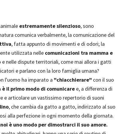
n animale
estremamente silenzioso
, sono
in natura comunica verbalmente, la comunicazione del
ttiva
, fatta appunto di movimenti e di odori; la
ente utilizzata nelle
comunicazioni tra mamma e
e nelle dispute territoriali, come mai allora i gatti
catori e parlano con la loro famiglia umana?
 con l'uomo ha imparato a
"chiacchierare"
con il suo
a è il primo modo di comunicare
e, a differenza di
are e articolare un vastissimo repertorio di suoni
lino
, che cambia da gatto a gatto, indirizzato al suo
si alla perfezione in ogni momento della giornata.
noi è uno modo per dimostrarci il suo amore.
 molto abitudinari, hanno una serie di routine di