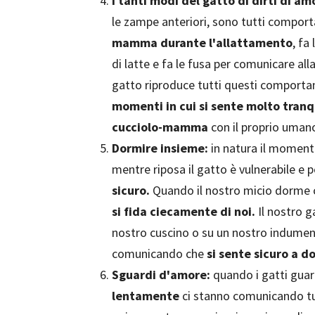
I tanti modi del gatto di dirti di am
le zampe anteriori, sono tutti compor
mamma durante l'allattamento
, fa
di latte e fa le fusa per comunicare al
gatto riproduce tutti questi comporta
momenti in cui si sente molto tranqu
cucciolo-mamma
con il proprio uman
Dormire insieme:
in natura il momento
mentre riposa il gatto è vulnerabile e
sicuro.
Quando il nostro micio dorme c
si fida ciecamente di noi.
Il nostro g
nostro cuscino o su un nostro indument
comunicando che
si sente sicuro a d
Sguardi d'amore:
quando i gatti guar
lentamente
ci stanno comunicando tut