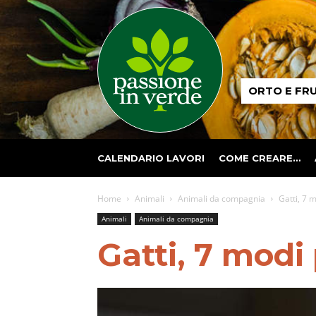
Passione
ORTO E FR
in
verde
CALENDARIO LAVORI
COME CREARE…
Home
Animali
Animali da compagnia
Gatti, 7 
Animali
Animali da compagnia
Gatti, 7 modi 