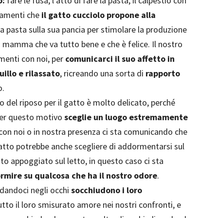
o:
fare le fusa, l'atto di fare la pasta, il calpestio con
tamenti che
il gatto cucciolo propone alla
 la pasta sulla sua pancia per stimolare la produzione
la mamma che va tutto bene e che è felice. Il nostro
menti con noi, per
comunicarci il suo affetto in
illo e rilassato
, ricreando una sorta di
rapporto
o.
 del riposo per il gatto è molto delicato, perché
 per questo motivo
sceglie un luogo estremamente
on noi o in nostra presenza ci sta comunicando che
atto potrebbe anche scegliere di addormentarsi sul
o appoggiato sul letto, in questo caso ci sta
ormire su qualcosa che ha il nostro odore
.
dandoci negli occhi
socchiudono i loro
to il loro smisurato amore nei nostri confronti, e