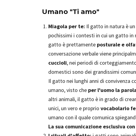
Umano "Ti amo"
Miagola per te:
Il gatto in natura è u
pochissimi i contesti in cui un gatto 
gatto è prettamente
posturale e olfa
conversazione verbale viene principalm
cuccioli
, nei periodi di corteggiamento 
domestici sono dei grandissimi comuni
Il gatto nei lunghi anni di convivenza
umano, visto che
per l'uomo la parol
altri animali, il gatto è in grado di cre
unici, un vero e proprio
vocabolario fe
umano con il quale comunica spiegando
La sua comunicazione esclusiva con 
I rituali d'affetto:
i gatti sono animali