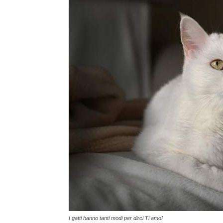
I gatti hanno tanti modi per dirci Ti amo!