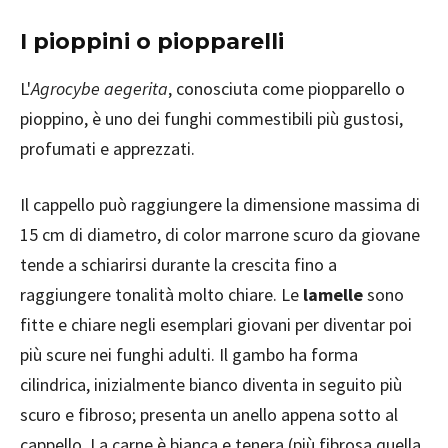
I pioppini o piopparelli
L'
Agrocybe
aegerita
, conosciuta come piopparello o
pioppino, è uno dei funghi commestibili più gustosi,
profumati e apprezzati.
Il cappello può raggiungere la dimensione massima di
15 cm di diametro, di color marrone scuro da giovane
tende a schiarirsi durante la crescita fino a
raggiungere tonalità molto chiare. Le
lamelle
sono
fitte e chiare negli esemplari giovani per diventar poi
più scure nei funghi adulti. Il gambo ha forma
cilindrica, inizialmente bianco diventa in seguito più
scuro e fibroso; presenta un anello appena sotto al
cappello. La carne è bianca e tenera (più fibrosa quella