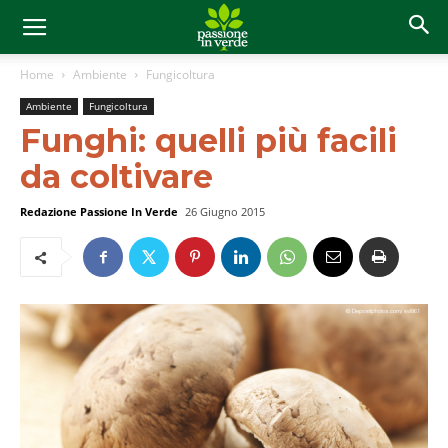
Home
Ambiente
Fungicoltura
Ambiente
Fungicoltura
Funghi: quelli più facili
da coltivare
Redazione Passione In Verde
26 Giugno 2015