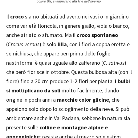
colore lilla, si ammirano alla fine dell'inverno.
Il
croco
siamo abituati ad averlo nei vasi o in giardino
come varietà floricola, in genere giallo, viola o bianco,
anche striato o sfumato. Ma il
croco spontaneo
(
Crocus vernus
) è solo
lilla
, con i fiori a coppa eretta e
semichiusa, che appare ben prima delle foglie
nastriformi: è quasi uguale allo zafferano (
C. sativus
)
che però fiorisce in ottobre. Questa bulbosa alta (con il
fiore) fino a 20 cm produce 1-2 fiori per pianta:
i bulbi
si moltiplicano da soli
molto facilmente, dando
origine in pochi anni a
macchie color glicine
, che
appaiono solo dopo lo scioglimento della neve. Si può
ambientare anche in Val Padana, sebbene in natura sia
presente sulle
colline e montagne alpine e
appenniniche
: resiste anche al mezzo sole estivo