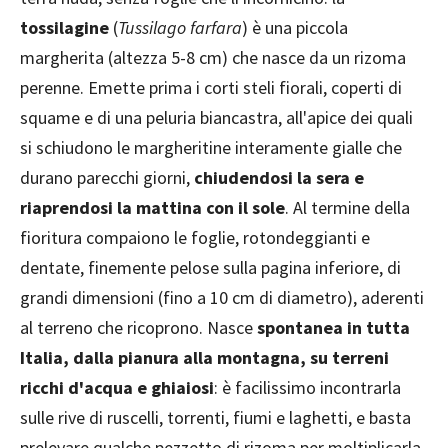
tossilagine
(
Tussilago farfara
) è una piccola
margherita (altezza 5-8 cm) che nasce da un rizoma
perenne. Emette prima i corti steli fiorali, coperti di
squame e di una peluria biancastra, all'apice dei quali
si schiudono le margheritine interamente gialle che
durano parecchi giorni,
chiudendosi la sera e
riaprendosi la mattina con il sole
. Al termine della
fioritura compaiono le foglie, rotondeggianti e
dentate, finemente pelose sulla pagina inferiore, di
grandi dimensioni (fino a 10 cm di diametro), aderenti
al terreno che ricoprono. Nasce
spontanea in tutta
Italia, dalla pianura alla montagna, su terreni
ricchi d'acqua e ghiaiosi
: è facilissimo incontrarla
sulle rive di ruscelli, torrenti, fiumi e laghetti, e basta
prelevare qualche pezzetto di rizoma per moltiplicarla