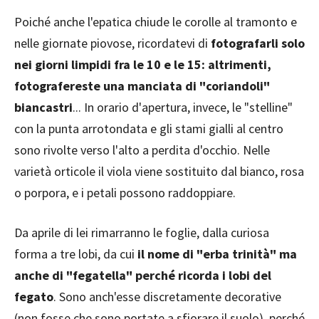
Poiché anche l'epatica chiude le corolle al tramonto e
nelle giornate piovose, ricordatevi di
fotografarli solo
nei giorni limpidi fra le 10 e le 15: altrimenti,
fotografereste una manciata di "coriandoli"
biancastri
... In orario d'apertura, invece, le "stelline"
con la punta arrotondata e gli stami gialli al centro
sono rivolte verso l'alto a perdita d'occhio. Nelle
varietà orticole il viola viene sostituito dal bianco, rosa
o porpora, e i petali possono raddoppiare.
Da aprile di lei rimarranno le foglie, dalla curiosa
forma a tre lobi, da cui
il nome di "erba trinità" ma
anche di "fegatella" perché ricorda i lobi del
fegato
. Sono anch'esse discretamente decorative
(non fosse che sono portate a sfiorare il suolo), perché