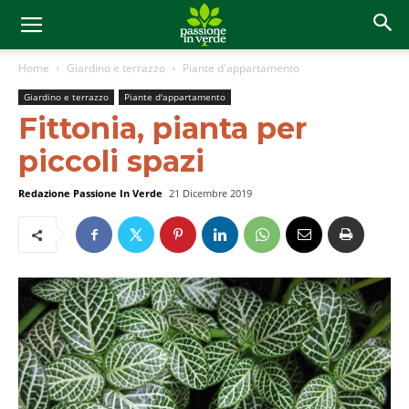
Home
Giardino e terrazzo
Piante d'appartamento
Giardino e terrazzo
Piante d'appartamento
Fittonia, pianta per
piccoli spazi
Redazione Passione In Verde
21 Dicembre 2019