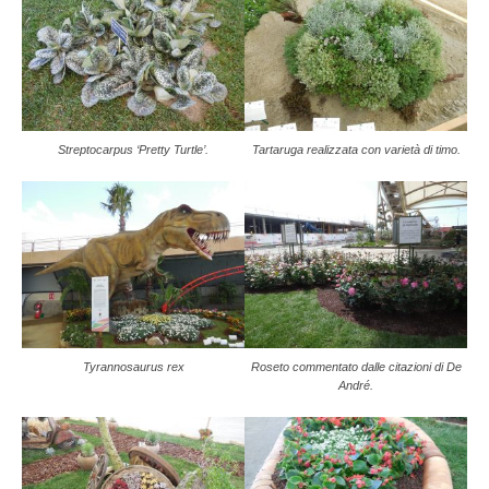
Streptocarpus ‘Pretty Turtle’.
Tartaruga realizzata con varietà di timo.
Tyrannosaurus rex
Roseto commentato dalle citazioni di De
André.