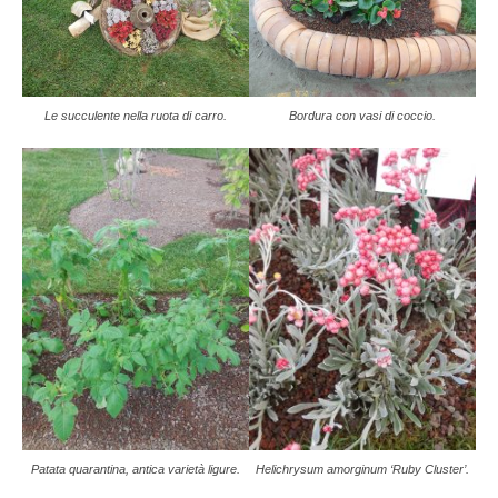
Le succulente nella ruota di carro.
Bordura con vasi di coccio.
Patata quarantina, antica varietà ligure.
Helichrysum amorginum ‘Ruby Cluster’.