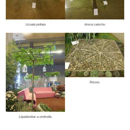
Licuala peltata
Areca catechu
Risseu
Liquidambar a ombrella.