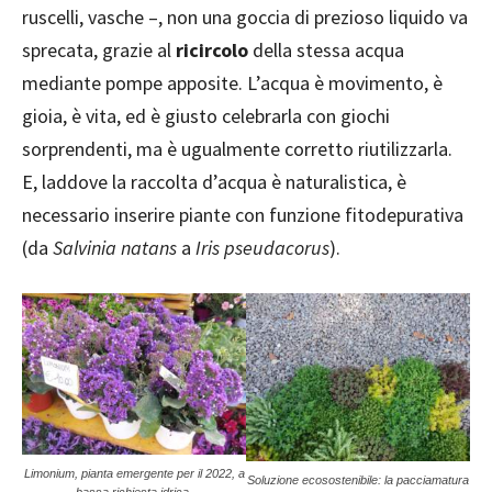
ruscelli, vasche –, non una goccia di prezioso liquido va
sprecata, grazie al
ricircolo
della stessa acqua
mediante pompe apposite. L’acqua è movimento, è
gioia, è vita, ed è giusto celebrarla con giochi
sorprendenti, ma è ugualmente corretto riutilizzarla.
E, laddove la raccolta d’acqua è naturalistica, è
necessario inserire piante con funzione fitodepurativa
(da
Salvinia natans
a
Iris pseudacorus
).
Limonium, pianta emergente per il 2022, a
Soluzione ecosostenibile: la pacciamatura
bassa richiesta idrica.