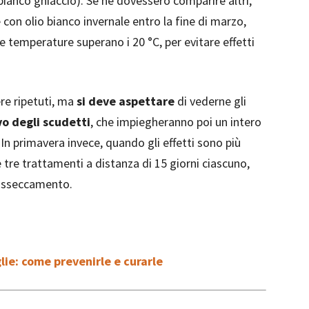
(bianco ghiaccio). Se ne dovessero comparire altri,
con olio bianco invernale entro la fine di marzo,
e temperature superano i 20 °C, per evitare effetti
re ripetuti, ma
si deve aspettare
di vederne gli
vo degli scudetti
, che impiegheranno poi un intero
 In primavera invece, quando gli effetti sono più
e tre trattamenti a distanza di 15 giorni ciascuno,
 disseccamento.
lie: come prevenirle e curarle