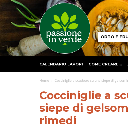
Passione
ORTO E FR
in
verde
CALENDARIO LAVORI
COME CREARE…
Home
Cocciniglie a scudetto su una siepe di gelsomi
Cocciniglie a s
siepe di gelsom
rimedi