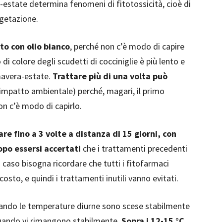
a-estate determina fenomeni di fitotossicità, cioè di
egetazione.
to con olio bianco
, perché non c’è modo di capire
di colore degli scudetti di cocciniglie è più lento e
mavera-estate.
Trattare più di una volta può
impatto ambientale) perché, magari, il primo
on c’è modo di capirlo.
are fino a 3 volte a distanza di 15 giorni, con
opo essersi accertati
che i trattamenti precedenti
o caso bisogna ricordare che tutti i fitofarmaci
to, e quindi i trattamenti inutili vanno evitati.
ndo le temperature diurne sono scese stabilmente
uando vi rimangono stabilmente.
Sopra i 12-15 °C