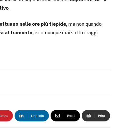
stivo
.
fettuano nelle ore più tiepide
, ma non quando
ora al tramonto
, e comunque mai sotto i raggi
terest
Linkedin
Email
Print