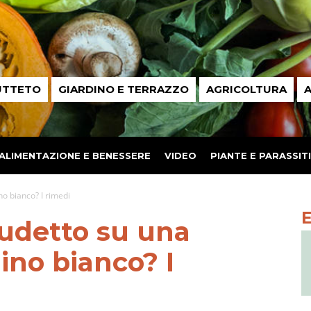
UTTETO
GIARDINO E TERRAZZO
AGRICOLTURA
A
ALIMENTAZIONE E BENESSERE
VIDEO
PIANTE E PARASSITI
no bianco? I rimedi
cudetto su una
ino bianco? I