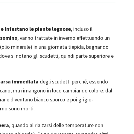
he infestano le piante legnose
, incluso il
lsomino
, vanno trattate in inverno effettuando un
(olio minerale) in una giornata tiepida, bagnando
dove si notano gli scudetti, quindi parte superiore e
mparsa immediata
degli scudetti perché, essendo
taccano, ma rimangono in loco cambiando colore: dal
imane diventano bianco sporco e poi grigio-
terno sono morti.
vera
, quando al rialzarsi delle temperature non