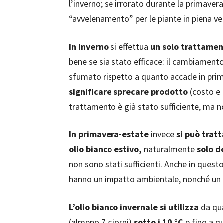
l’inverno; se irrorato durante la primaver
“avvelenamento” per le piante in piena v
In inverno
si effettua
un solo trattamen
bene se sia stato efficace: il cambiamento 
sfumato rispetto a quanto accade in pri
significare sprecare prodotto
(costo e 
trattamento è già stato sufficiente, ma n
In primavera-estate
invece
si può tratt
olio bianco estivo,
naturalmente
solo d
non sono stati sufficienti. Anche in quest
hanno un impatto ambientale, nonché un cos
L’olio bianco invernale si utilizza
da qua
(almeno 7 giorni)
sotto i 10 °C
e fino a q