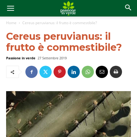
Home
Cereus peruvianus: il frutto è commestibile?
Cereus peruvianus: il
frutto è commestibile?
Passione in verde
27 Settembre 2019