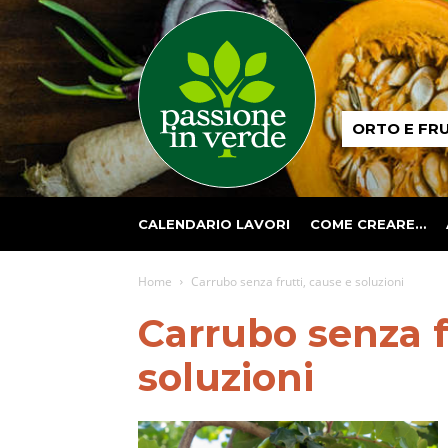
Passione
ORTO E FR
in
verde
CALENDARIO LAVORI
COME CREARE…
Home
Carrubo senza frutti, cause e soluzioni
Carrubo senza f
soluzioni