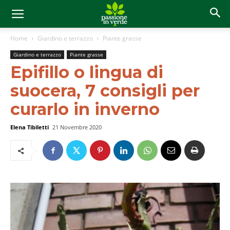
Home
Giardino e terrazzo
Piante grasse
Giardino e terrazzo
Piante grasse
Epifillo o lingua di
suocera, 7 consigli per
curarlo in inverno
Elena Tibiletti
21 Novembre 2020