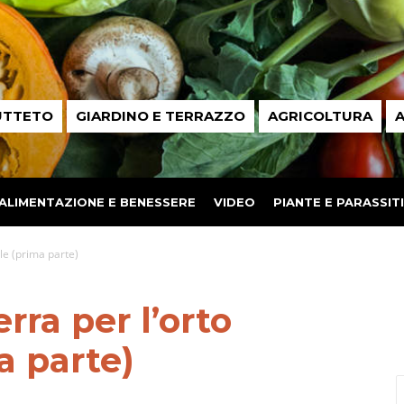
UTTETO
GIARDINO E TERRAZZO
AGRICOLTURA
A
ALIMENTAZIONE E BENESSERE
VIDEO
PIANTE E PARASSITI
le (prima parte)
rra per l’orto
a parte)