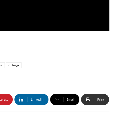
ne
ortaggi
terest
Linkedin
Email
Print