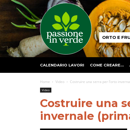
Passione
ORTO E FR
in
verde
CALENDARIO LAVORI
COME CREARE…
Home
Video
Costruire una serra per l’orto inverna
Video
Costruire una se
invernale (prim