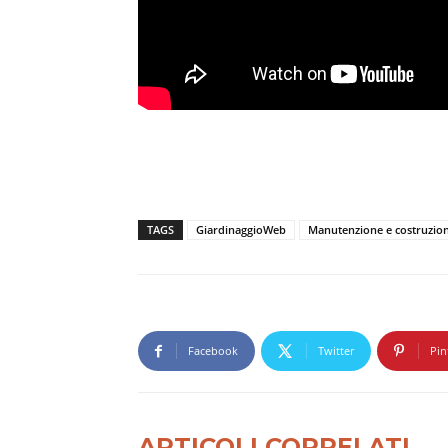
TAGS
GiardinaggioWeb
Manutenzione e costruzio
Facebook
Twitter
Pin
ARTICOLI CORRELATI