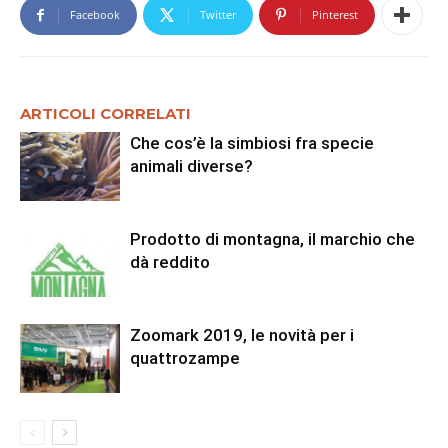
Facebook
Twitter
Pinterest
ARTICOLI CORRELATI
Che cos’è la simbiosi fra specie
animali diverse?
Prodotto di montagna, il marchio che
dà reddito
Zoomark 2019, le novità per i
quattrozampe