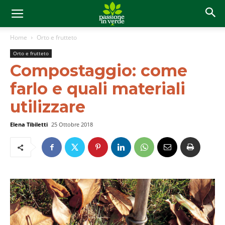
Home
Orto e frutteto
Orto e frutteto
Compostaggio: come
farlo e quali materiali
utilizzare
Elena Tibiletti
25 Ottobre 2018