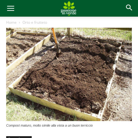
Home
Orto e frutteto
Compost maturo, molto simile alla vista a un buon terriccio