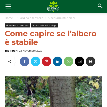
Home
Giardino e terrazzo
Alberi arbusti e siepi
Giardino e terrazzo
Alberi arbusti e siepi
Come capire se l’albero
è stabile
Elio Tiberi
28 Novembre 2020