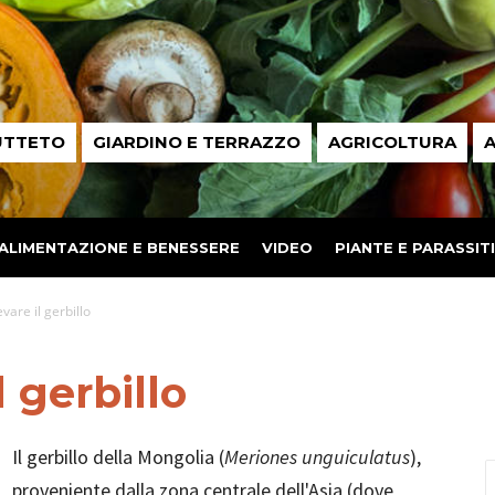
UTTETO
GIARDINO E TERRAZZO
AGRICOLTURA
A
ALIMENTAZIONE E BENESSERE
VIDEO
PIANTE E PARASSITI
vare il gerbillo
 gerbillo
Il gerbillo della Mongolia (
Meriones unguiculatus
),
proveniente dalla zona centrale dell'Asia (dove