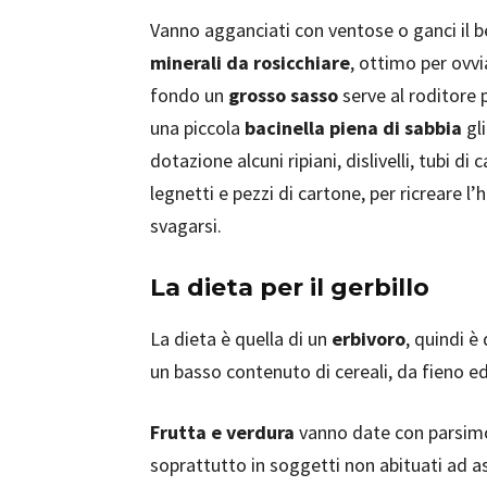
Vanno agganciati con ventose o ganci il b
minerali da rosicchiare
, ottimo per ovvi
fondo un
grosso sasso
serve al roditore p
una piccola
bacinella piena di sabbia
gli
dotazione alcuni ripiani, dislivelli, tubi d
legnetti e pezzi di cartone, per ricreare l
svagarsi.
La dieta per il gerbillo
La dieta è quella di un
erbivoro
, quindi 
un basso contenuto di cereali, da fieno e
Frutta e verdura
vanno date con parsimo
soprattutto in soggetti non abituati ad