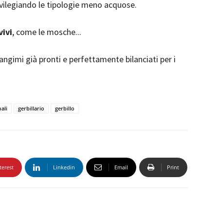
rivilegiando le tipologie meno acquose.
vivi
, come le mosche...
gimi già pronti e perfettamente bilanciati per i
ali
gerbillario
gerbillo
terest
Linkedin
Email
Print