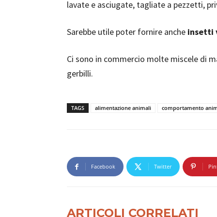
lavate e asciugate, tagliate a pezzetti, p
Sarebbe utile poter fornire anche
insetti 
Ci sono in commercio molte miscele di man
gerbilli.
TAGS
alimentazione animali
comportamento anim
Facebook
Twitter
Pin
ARTICOLI CORRELATI