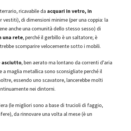
terrario, ricavabile da
acquari in vetro, in
r vestiti), di dimensioni minime (per una coppia: la
 bene anche una comunità dello stesso sesso) di
n una rete
, perché il gerbillo è un saltatore; è
potrebbe scomparire velocemente sotto i mobili.
e asciutto
, ben aerato ma lontano da correnti d'aria
ie a maglia metallica sono sconsigliate perché il
 inoltre, essendo uno scavatore, lancerebbe molti
ontinuamente nei dintorni.
era (le migliori sono a base di trucioli di faggio,
ifere), da rinnovare una volta al mese (è un