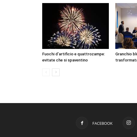
Fuochi d’artificio e quattrozampe:
Granchio bl
evitate che si spaventino
trasformata 
FACEBOOK