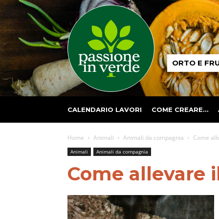
Passione
ORTO E FR
in
verde
CALENDARIO LAVORI
COME CREARE…
Home
Animali
Animali da compagnia
Come alle
Animali
Animali da compagnia
Come allevare il