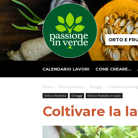
Passione
ORTO E FR
in
verde
CALENDARIO LAVORI
COME CREARE…
Home
Orto e frutteto
Ortaggi
Coltivare la lattu
Orto e frutteto
Ortaggi
Orto e frutteto in vaso
Coltivare la l