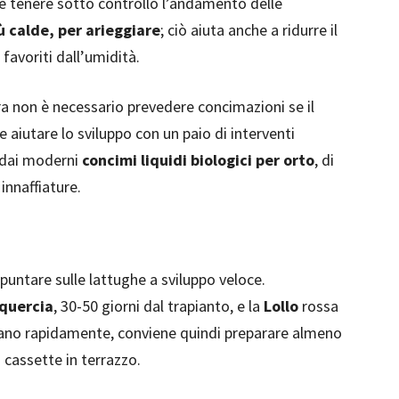
re tenere sotto controllo l’andamento delle
iù calde, per arieggiare
; ciò aiuta anche a ridurre il
favoriti dall’umidità.
rra non è necessario prevedere concimazioni se il
e aiutare lo sviluppo con un paio di interventi
o dai moderni
concimi liquidi biologici per orto
, di
innaffiature.
 puntare sulle lattughe a sviluppo veloce.
 quercia
, 30-50 giorni dal trapianto, e la
Lollo
rossa
tano rapidamente, conviene quindi preparare almeno
i cassette in terrazzo.