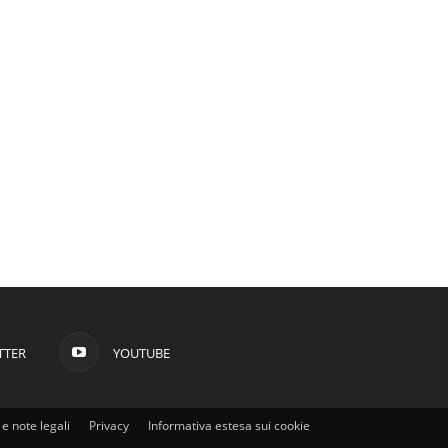
TTER
YOUTUBE
e note legali
Privacy
Informativa estesa sui cookie