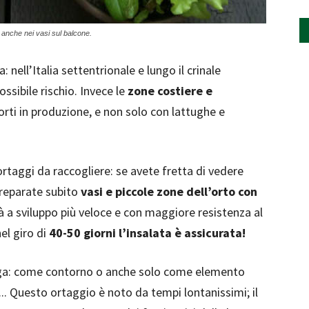
 anche nei vasi sul balcone.
 nell’Italia settentrionale e lungo il crinale
ssibile rischio. Invece le
zone costiere e
 orti in produzione, e non solo con lattughe e
rtaggi da raccogliere: se avete fretta di vedere
preparate subito
vasi e piccole zone dell’orto con
tà a sviluppo più veloce e con maggiore resistenza al
el giro di
40-50 giorni l’insalata è assicurata!
uga: come contorno o anche solo come elemento
.. Questo ortaggio è noto da tempi lontanissimi; il