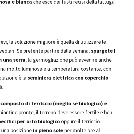
inosa e bianca
che esce dai fusti recisi della lattuga
vi, la soluzione migliore è quella di utilizzare le
lveolari. Se preferite partire dalla semina,
spargete i
n una serra
; la germogliazione può avvenire anche
 zona molto luminosa e a temperatura costante, con
luzione è la
seminiera elettrica con coperchio
i.
composto di terriccio (meglio se biologico) e
i piantine pronte, il terreno deve essere fertile e ben
pecifici per orto biologico
oppure il terriccio
e una posizione
in pieno sole
per molte ore al