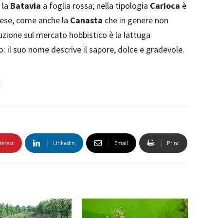
 la
Batavia
a foglia rossa; nella tipologia
Carioca
è
mese, come anche la
Canasta
che in genere non
duzione sul mercato hobbistico è la lattuga
o: il suo nome descrive il sapore, dolce e gradevole.
terest
Linkedin
Email
Print