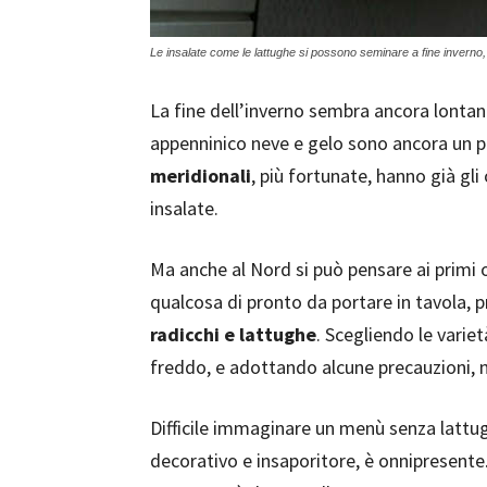
Le insalate come le lattughe si possono seminare a fine inverno,
La fine dell’inverno sembra ancora lontana:
appenninico neve e gelo sono ancora un po
meridionali
, più fortunate, hanno già gli
insalate.
Ma anche al Nord si può pensare ai primi o
qualcosa di pronto da portare in tavola, 
radicchi e lattughe
. Scegliendo le varie
freddo, e adottando alcune precauzioni, n
Difficile immaginare un menù senza latt
decorativo e insaporitore, è onnipresente.