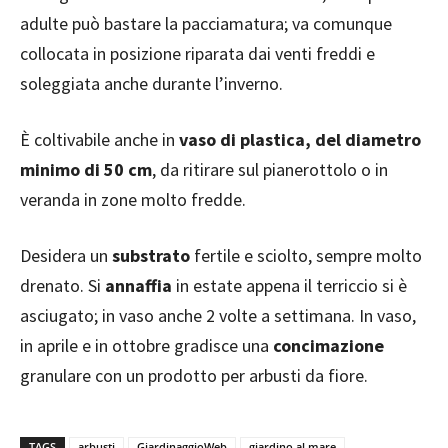
adulte può bastare la pacciamatura; va comunque
collocata in posizione riparata dai venti freddi e
soleggiata anche durante l’inverno.
È coltivabile anche in
vaso di plastica, del diametro
minimo di 50 cm
, da ritirare sul pianerottolo o in
veranda in zone molto fredde.
Desidera un
substrato
fertile e sciolto, sempre molto
drenato. Si
annaffia
in estate appena il terriccio si è
asciugato; in vaso anche 2 volte a settimana. In vaso,
in aprile e in ottobre gradisce una
concimazione
granulare con un prodotto per arbusti da fiore.
TAGS
arbusti
GiardinaggioWeb
giardino al mare