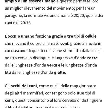
ampio di un essere umano
e questo permette loro
un miglior rilevamento del movimento; per fare un
paragone, la normale visione umana è 20/20, quella dei
cani è di 20/75.
L'
occhio umano
funziona grazie a
tre
tipi di cellule
che rilevano il colore chiamate
coni
: grazie al modo in
cui ciascuno di questi coni viene stimolato dalla luce, il
nostro cervello distingue le lunghezze d’onda
rosse
dalle lunghezze d’onda
verdi
e le lunghezze d’onda
blu
dalle lunghezze d’onda
gialle.
Gli
occhi dei cani
, come quelli della maggior parte
degli altri mammiferi, contengono solo
due
tipi di
coni,
questi consentono al loro cervello di distinguere
il
blu
dal
giallo,
ma non il rosso dal verde.