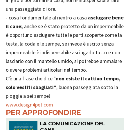
in giro e poi tornare a casa, non è indispensabile fare
una passeggiata di ore.
- cosa fondamentale al rientro a casa
asciugare bene
il cane;
anche se è stato protetto da un impermeabile
è opportuno asciugare tutte le parti scoperte come la
testa, la coda e le zampe, se invece è uscito senza
impermeabile è indispensabile asciugarlo tutto e non
lasciarlo con il mantello umido, si potrebbe ammalare
o avere problemi articolari nel tempo.
C'è una frase che dice "
non esiste il cattivo tempo,
solo vestiti sbagliati"
, buona passeggiata sotto la
pioggia a sei zampe!
www.design4pet.com
PER APPROFONDIRE
LA COMUNICAZIONE DEL
CANE